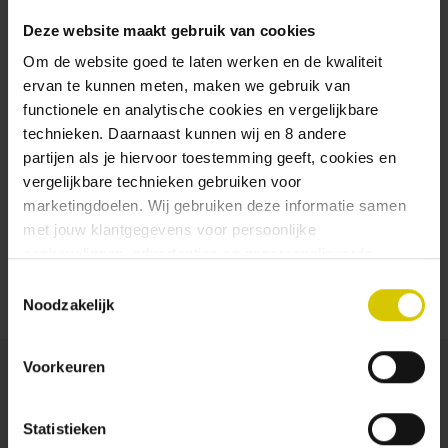
Store multiple shipping
addresses
Deze website maakt gebruik van cookies
View your order history
Om de website goed te laten werken en de kwaliteit
New orders to follow
ervan te kunnen meten, maken we gebruik van
Save items to your wish list
functionele en analytische cookies en vergelijkbare
technieken. Daarnaast kunnen wij en 8 andere
Create Account
partijen als je hiervoor toestemming geeft, cookies en
vergelijkbare technieken gebruiken voor
marketingdoelen. Wij gebruiken deze informatie samen
met jouw klantgegevens voor persoonlijke
aanbevelingen, advertenties en gepersonaliseerde
communicatie. Hierbij kun je kiezen uit twee persoonlijke
Toestemmingsselectie
ervaringen: je eigen Uiltje (gepersonaliseerde
Noodzakelijk
aanbevelingen, functionaliteiten en communicatie binnen
onze website) en persoonlijke advertenties buiten
Voorkeuren
dtdd.nl (relevante advertenties op websites en apps van
partners). Meer informatie vind je in ons
cookiebeleid
en
onze
privacy policy
.
Statistieken