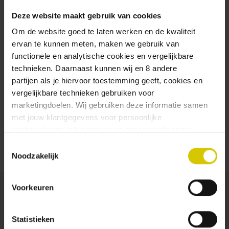
Store multiple shipping
addresses
Deze website maakt gebruik van cookies
View your order history
Om de website goed te laten werken en de kwaliteit
New orders to follow
ervan te kunnen meten, maken we gebruik van
Save items to your wish list
functionele en analytische cookies en vergelijkbare
technieken. Daarnaast kunnen wij en 8 andere
Create Account
partijen als je hiervoor toestemming geeft, cookies en
vergelijkbare technieken gebruiken voor
marketingdoelen. Wij gebruiken deze informatie samen
met jouw klantgegevens voor persoonlijke
aanbevelingen, advertenties en gepersonaliseerde
communicatie. Hierbij kun je kiezen uit twee persoonlijke
Toestemmingsselectie
ervaringen: je eigen Uiltje (gepersonaliseerde
Noodzakelijk
aanbevelingen, functionaliteiten en communicatie binnen
onze website) en persoonlijke advertenties buiten
Voorkeuren
dtdd.nl (relevante advertenties op websites en apps van
partners). Meer informatie vind je in ons
cookiebeleid
en
onze
privacy policy
.
Statistieken