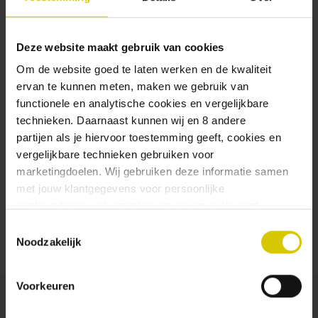
Meerdere verzendadressen op te
slaan
Jouw bestelgeschiedenis te
Deze website maakt gebruik van cookies
bekijken
Nieuwe bestellingen te volgen
Om de website goed te laten werken en de kwaliteit
Artikelen opslaan in jouw
ervan te kunnen meten, maken we gebruik van
verlanglijstje
functionele en analytische cookies en vergelijkbare
technieken. Daarnaast kunnen wij en 8 andere
partijen als je hiervoor toestemming geeft, cookies en
Account aanmaken
vergelijkbare technieken gebruiken voor
marketingdoelen. Wij gebruiken deze informatie samen
met jouw klantgegevens voor persoonlijke
aanbevelingen, advertenties en gepersonaliseerde
communicatie. Hierbij kun je kiezen uit twee persoonlijke
Toestemmingsselectie
ervaringen: je eigen Uiltje (gepersonaliseerde
Noodzakelijk
aanbevelingen, functionaliteiten en communicatie binnen
onze website) en persoonlijke advertenties buiten
Voorkeuren
dtdd.nl (relevante advertenties op websites en apps van
partners). Meer informatie vind je in ons
cookiebeleid
en