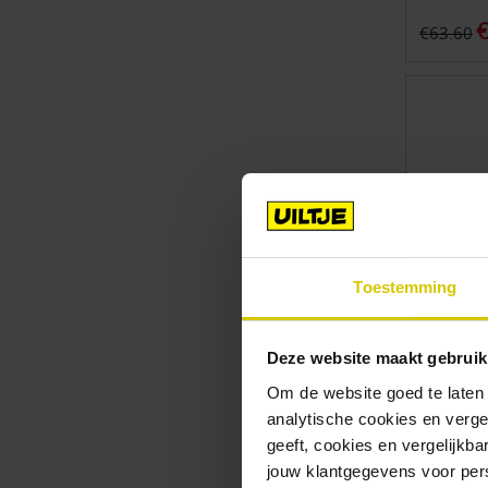
€
€63.60
Toestemming
Deze website maakt gebruik
Om de website goed te laten
analytische cookies en verge
12x Uilt
- multi
geeft, cookies en vergelijkb
Number of 
jouw klantgegevens voor pers