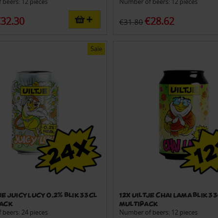
beers: 12 pieces
Number of beers: 12 pieces
32.30
€28.62
€31.80
Sale
je Juicy Lucy 0.2% blik 33cl
12x Uiltje Chai Lama blik 33
pack
multipack
beers: 24 pieces
Number of beers: 12 pieces