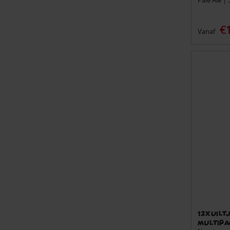
Pale Ale |
€
Vanaf
12x Uilt
Multipa