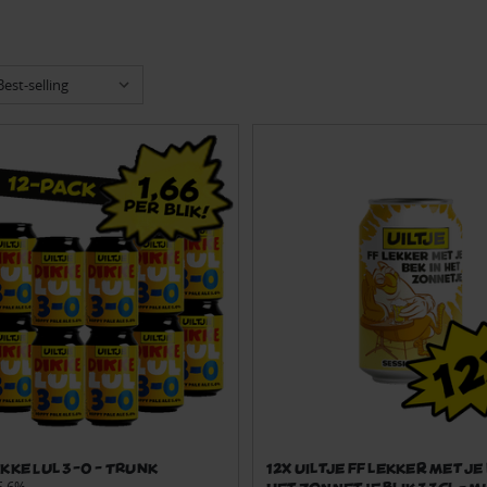
ikke Lul 3-0 - TRUNK
12x Uiltje FF lekker met je 
het Zonnetje blik 33cl - 