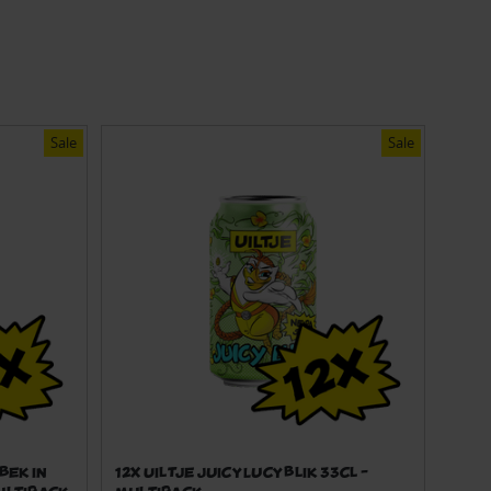
Sale
Sale
bek in
12x Uiltje Juicy Lucy blik 33cl -
Multipack
Multipack