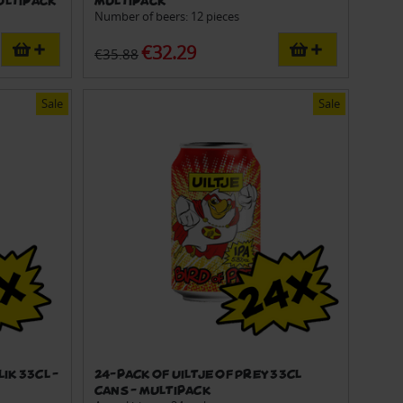
Number of beers: 12 pieces
€32.29
€35.88
Sale
Sale
lik 33cl -
24-pack of Uiltje of Prey 33cl
cans - Multipack