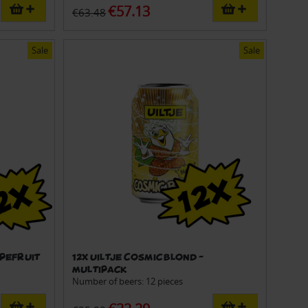
€57.13
€63.48
Sale
Sale
apefruit
12x Uiltje Cosmic Blond -
Multipack
Number of beers: 12 pieces