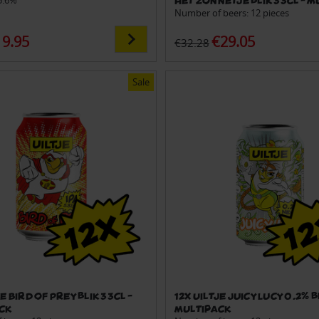
 5.6%
Number of beers: 12 pieces
19.95
€29.05
€32.28
Sale
je Bird of Prey blik 33cl -
12x Uiltje Juicy Lucy 0.2% b
ck
Multipack