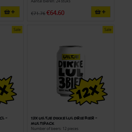
Aantal bieren: 24 stuks
€64.60
€71.76
Sale
Sale
cl -
12x Uiltje dikke lul drie bier -
Multipack
Number of beers: 12 pieces