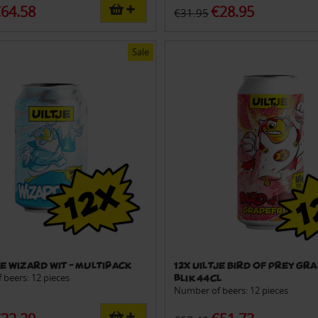
64.58
€28.95
€31.95
Sale
je Wizard Wit - Multipack
12x Uiltje Bird of Prey Gr
beers: 12 pieces
blik 44cl
Number of beers: 12 pieces