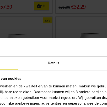
57.30
€32.29
€35.88
Sale
Details
 van cookies
 werken en de kwaliteit ervan te kunnen meten, maken we gebrui
lijkbare technieken. Daarnaast kunnen wij en 8 andere partijen a
je Imperial March blik 33cl
12x Uiltje Pineapple Weize
pack
(PieWee) blik 33cl - multi
are technieken gebruiken voor marketingdoelen. Wij gebruiken d
beers: 12 pieces
Number of beers: 12 pieces
oonlijke aanbevelingen, advertenties en gepersonaliseerde comm