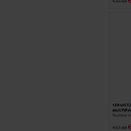
€
€35.88
12x Uilt
multipa
Number of 
€
€57.48