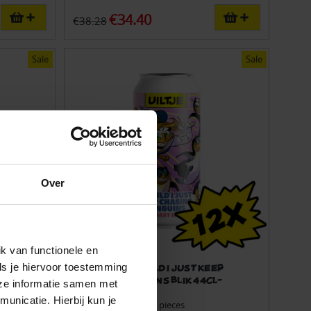
€34.40
€38.28
Sale
Sale
Over
k van functionele en
ls je hiervoor toestemming
n
12x Uiltje Should I Just Keep
pack
Chasing Penguins blik 44cl-
eze informatie samen met
Multipack
unicatie. Hierbij kun je
Number of beers: 12 pieces