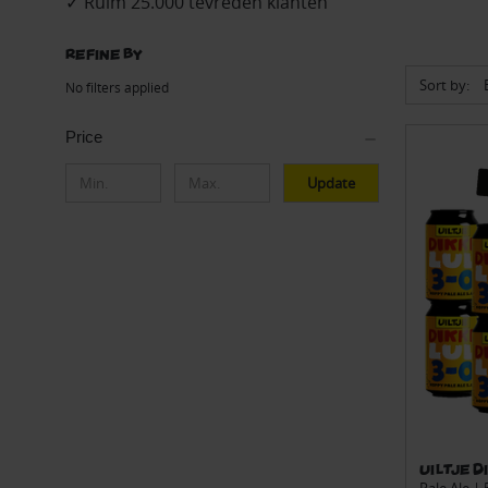
✓ Ruim 25.000 tevreden klanten
Refine by
Sort by:
No filters applied
Price
Update
Uiltje D