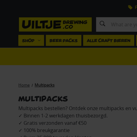
F
Search
SHOP
BEER PACKS
ALLE CRAFT BIEREN
Home
Multipacks
Multipacks
Multipacks bestellen? Ontdek onze multipacks en v
✓ Binnen 1-2 werkdagen thuisbezorgd.
✓ Gratis verzonden vanaf €50
✓ 100% breukgarantie