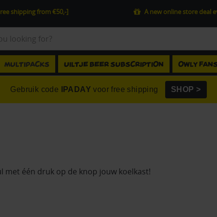
ree shipping from €50,-]
A new online store deal 
MULTIPACKS
UILTJE BEER SUBSCRIPTION
OWLY FAN
Gebruik code
IPADAY
voor free shipping
SHOP >
ul met één druk op de knop jouw koelkast!