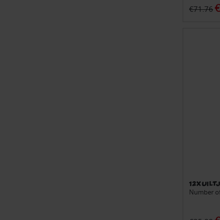
€
€71.76
12x Uilt
Number of 