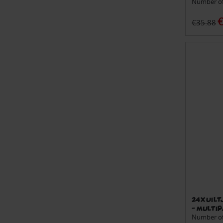
Number of 
€
€35.88
24x Uilt
- Multi
Number of 