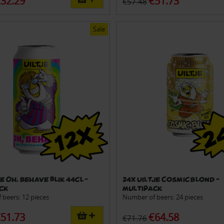
32.29
€51.73
€57.48
Sale
je Oh, Behave blik 44cl -
24x Uiltje Cosmic Blond -
ck
Multipack
beers: 12 pieces
Number of beers: 24 pieces
51.73
€64.58
€71.76