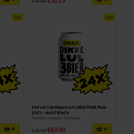
€32.29
€35.88
Sale
Sale
24x Uiltje dikke lul drie bier blik
33cl - Multipack
Number of beers: 24 pieces
€69.90
€76.56