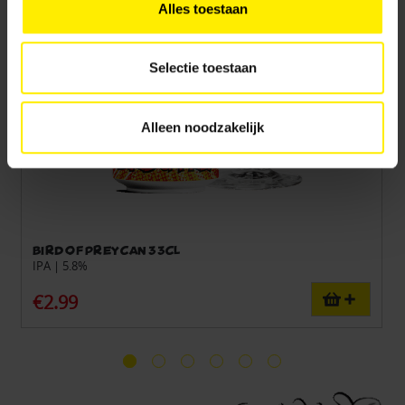
Alles toestaan
doelen. Je kunt je keuze achteraf altijd aanpassen of
intrekken via het
cookiebeleid
(vindbaar onderaan de
website).
Selectie toestaan
Alleen noodzakelijk
Bird of Prey can 33cl
IPA | 5.8%
€2.99