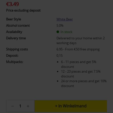
€3.49
Price excluding deposit
Beer Style
White Beer
Alcohol content
5.0%
Availability
In stock
Delivery time
Delivered to your home within 2
working days
Shipping costs
6.95 - From €50 free shipping
Deposit:
0,15
Multipacks:
6 - 11 pieces and get 5%
discount
12 - 23 pieces and get 7.5%
discount
24 or more pieces and get 10%
discount
Current
Hoeveelheid
Hoeveelheid
stock:
verlagen
verhogen
627