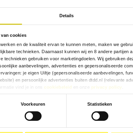
Details
 van cookies
 75cl
 werken en de kwaliteit ervan te kunnen meten, maken we gebrui
r nice. A question to wrap your head around and throw into 
lijkbare technieken. Daarnaast kunnen wij en 8 andere partijen a
o answer it now, but you can think about it quietly with this
are technieken gebruiken voor marketingdoelen. Wij gebruiken d
oonlijke aanbevelingen, advertenties en gepersonaliseerde comm
ervaringen: je eigen Uiltje (gepersonaliseerde aanbevelingen, func
es
site) en persoonlijke advertenties buiten dtdd.nl (relevante ad
ormatie vind je in ons
cookiebeleid
en onze
privacy policy
.
e ervaringen goed, kies dan voor ‘Alles toestaan’. Via ‘Selectie t
Voorkeuren
Statistieken
Kies je voor ‘Alleen noodzakelijk’, dan gebruiken we alleen cook
he doelen. Je kunt je keuze achteraf altijd aanpassen of intrekke
e).