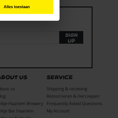
Alles toestaan
Sign
up
ABOUT US
SERVICE
bout us
Shipping & receiving
log
Retourneren & Herroepen
iltje Haarlem Brewery
Frequently Asked Questions
iltje Bar Haarlem
My Account