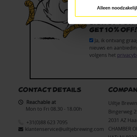
Alleen noodzakelij
Sign up for
get 10% off
Ja, ik ontvang graa
nieuws en aanbiedin
volgens het
privacyb
CONTACT DETAILS
COMPAN
Reachable at
Uiltje Brew
Mon to Fri 08.30 - 18.00h
Bingerweg 2
2031 AZ Haa
+31(0)88 623 7095
CHAMBER OF
klantenservice@uiltjebrewing.com