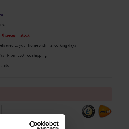
PA
.0%
0
pieces in stock
elivered to your home within 2 working days
.95 - From €50 free shipping
 units