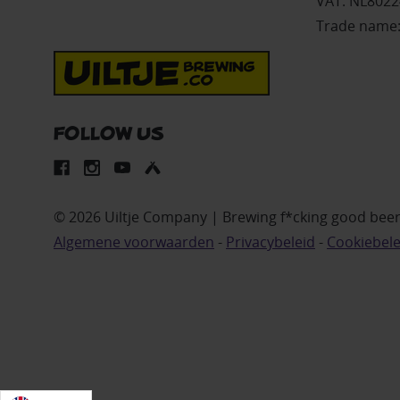
VAT: NL802
Trade name:
FOLLOW US
© 2026 Uiltje Company | Brewing f*cking good bee
Algemene voorwaarden
-
Privacybeleid
-
Cookiebele