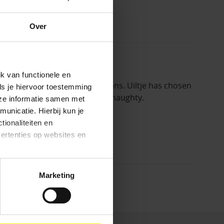
Over
k van functionele en
the annual Christmas discussions. Uiltje has chosen
ls je hiervoor toestemming
 dry 9% Brut IPA. Warning: it's naughty.
eze informatie samen met
unicatie. Hierbij kun je
tionaliteiten en
vertenties op websites en
oestaan’ kun je specifieker
Marketing
ies en andere technieken
n via het
cookiebeleid