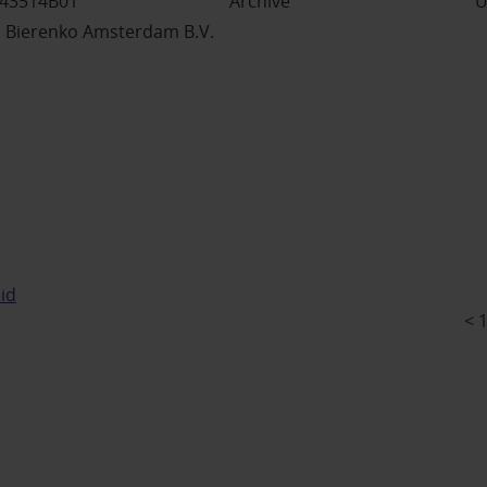
243514B01
Archive
U
 Bierenko Amsterdam B.V.
r
id
< 