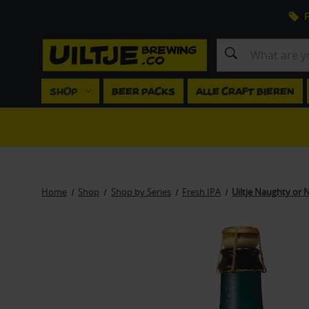
F
Search
SHOP
BEER PACKS
ALLE CRAFT BIEREN
Home
Shop
Shop by Series
Fresh IPA
Uiltje Naughty or N