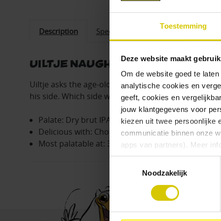
Toestemming
Description
Specifications
Deze website maakt gebruik
Uiltje Naughty or Nice bottle
Om de website goed te laten
Uiltje asks the age-old question: is man naughty o
analytische cookies en verge
his side. Which side will you be on? You don't have t
geeft, cookies en vergelijkb
jouw klantgegevens voor pers
Palate: Dry brut IPA with citrus and grape notes
kiezen uit twee persoonlijke 
Delicious with: Chorizo, tacos and creamy chees
communicatie binnen onze web
Most palatable at: 3-6 degrees Celsius
apps van partners). Meer inf
Toestemmingsselectie
Vind je deze twee persoonlijk
Noodzakelijk
aangeven wat je accepteert. 
voor functionele en analytisc
(vindbaar onderaan de websit