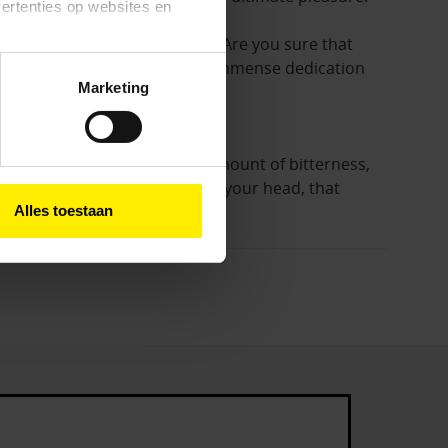
vertenties op websites en
hance to encounter his flavors. Are you sure that
cky white head which shows the immense dedication
oestaan’ kun je specifieker
Marketing
ies en andere technieken
n via het
cookiebeleid
ropical fruits and the right amount of bitterness,
st be the 8% ABV messing with your head, that
Alles toestaan