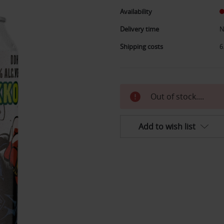
Availability
Delivery time
N
Shipping costs
6
Current
Out of stock....
stock:
Add to wish list