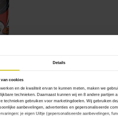
Details
 van cookies
 werken en de kwaliteit ervan te kunnen meten, maken we gebrui
lijkbare technieken. Daarnaast kunnen wij en 8 andere partijen a
are technieken gebruiken voor marketingdoelen. Wij gebruiken d
oonlijke aanbevelingen, advertenties en gepersonaliseerde comm
and your body to startle! The Pekko Parrot is way more than 
ervaringen: je eigen Uiltje (gepersonaliseerde aanbevelingen, func
is nothing else that gives him more of a thrill than when you