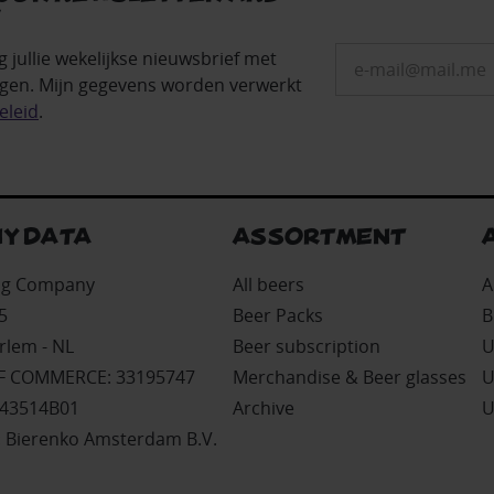
!
g jullie wekelijkse nieuwsbrief met
gen. Mijn gegevens worden verwerkt
eleid
.
Y DATA
ASSORTMENT
ing Company
All beers
A
5
Beer Packs
B
rlem - NL
Beer subscription
U
 COMMERCE: 33195747
Merchandise & Beer glasses
U
243514B01
Archive
U
 Bierenko Amsterdam B.V.