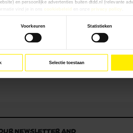
site) en persoonlijke advertenties buiten dtdd.nl (relevante ad
o make you reminisce of your boldest moments! \n
ormatie vind je in ons
cookiebeleid
en onze
privacy policy
.
 Edison's first working light bolt! This might be your only c
ured you'll notice the very pale gold color, with a fresh ro
e ervaringen goed, kies dan voor ‘Alles toestaan’. Via ‘Selectie t
Voorkeuren
Statistieken
Kies je voor ‘Alleen noodzakelijk’, dan gebruiken we alleen cook
he doelen. Je kunt je keuze achteraf altijd aanpassen of intrekke
e).
pical grassy characters invading your space with pleasant t
 holiday laying on the sunny beach. Or perhaps it might ju
k
Selectie toestaan
 our newsletter and