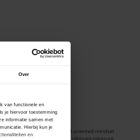
Over
k van functionele en
ls je hiervoor toestemming
eze informatie samen met
unicatie. Hierbij kun je
just a psycho. His ruthless goal-oriented mindset
tionaliteiten en
 can enjoy his crafted beer with ultimate pleasure.