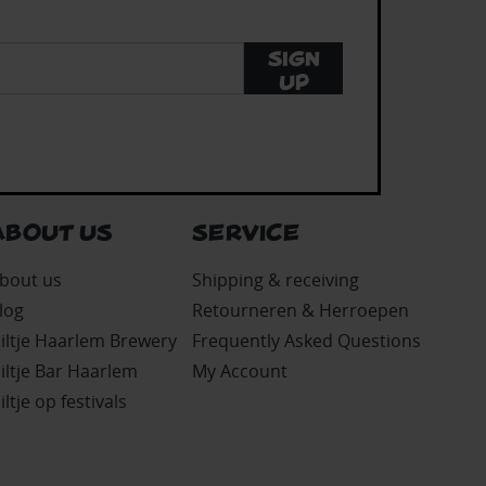
Sign
up
ABOUT US
SERVICE
bout us
Shipping & receiving
log
Retourneren & Herroepen
iltje Haarlem Brewery
Frequently Asked Questions
iltje Bar Haarlem
My Account
iltje op festivals