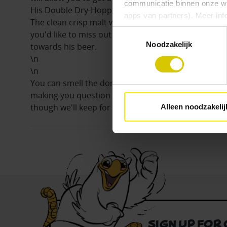
communicatie binnen onze web
His Double Dry-Hopped New England IPA is made t
apps van partners). Meer inf
The clean crisp malt will make you feel as vibrant as
Toestemmingsselectie
you'd like to miss out on this chance? Once it's po
Vind je deze twee persoonlijk
Noodzakelijk
towards his beer.
aangeven wat je accepteert. 
\n
voor functionele en analytisc
\n
(vindbaar onderaan de websit
You can smell the dominant clean refreshing and tro
making you question whether you're actually not on
though we'll keep for you to decide
Alleen noodzakelij
Sign up for