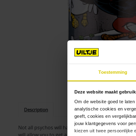
Toestemming
Touch om in te zoomen
Deze website maakt gebruik
Om de website goed te laten
analytische cookies en verge
Description
geeft, cookies en vergelijkb
jouw klantgegevens voor pers
Not all psychos will have to make your skin shiver 
kiezen uit twee persoonlijke 
will allow you to get a glance at his passion. There 