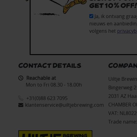
get 10% off
Ja, ik ontvang graa
nieuws en aanbiedin
volgens het
privacyb
CONTACT DETAILS
COMPAN
Reachable at
Uiltje Brew
Mon to Fri 08.30 - 18.00h
Bingerweg 2
2031 AZ Haa
+31(0)88 623 7095
CHAMBER OF
klantenservice@uiltjebrewing.com
VAT: NL802
Trade name: