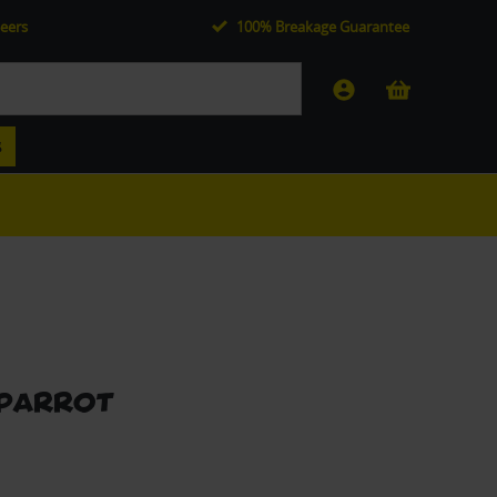
eers
100% Breakage Guarantee
S
 Parrot