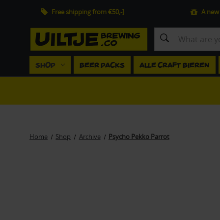
Free shipping from €50,-]
A new 
Search
SHOP
BEER PACKS
ALLE CRAFT BIEREN
Home
Shop
Archive
Psycho Pekko Parrot