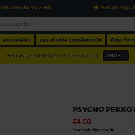
online store deal every week!
Fresh and Hoppy B
MULTIPACKS
UILTJE BEER SUBSCRIPTION
OWLY FAN
Gebruik code
IPADAY
voor free shipping
SHOP >
Psycho Pekko
€4.50
Price excluding deposit