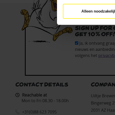
Alleen noodzakelij
Sign up for
get 10% off
Ja, ik ontvang graa
nieuws en aanbiedin
volgens het
privacyb
CONTACT DETAILS
COMPAN
Reachable at
Uiltje Brew
Mon to Fri 08.30 - 18.00h
Bingerweg 2
2031 AZ Haa
+31(0)88 623 7095