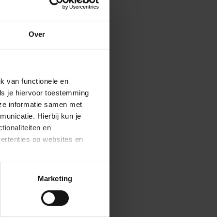
Over
k van functionele en
ls je hiervoor toestemming
eze informatie samen met
unicatie. Hierbij kun je
tionaliteiten en
vertenties op websites en
oestaan’ kun je specifieker
Marketing
ies en andere technieken
n via het
cookiebeleid