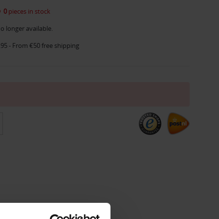
0
pieces in stock
o longer available.
.95 - From €50 free shipping