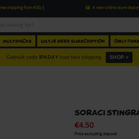
ree shipping from €50,-]
A new online store deal 
MULTIPACKS
UILTJE BEER SUBSCRIPTION
OWLY FAN
Gebruik code
IPADAY
voor free shipping
SHOP >
Soraci Stingr
€4.50
Price excluding deposit