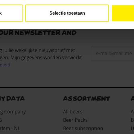
k
Selectie toestaan
 our newsletter and
!
g jullie wekelijkse nieuwsbrief met
gen. Mijn gegevens worden verwerkt
eleid
.
Y DATA
ASSORTMENT
ing Company
All beers
A
5
Beer Packs
B
rlem - NL
Beer subscription
U