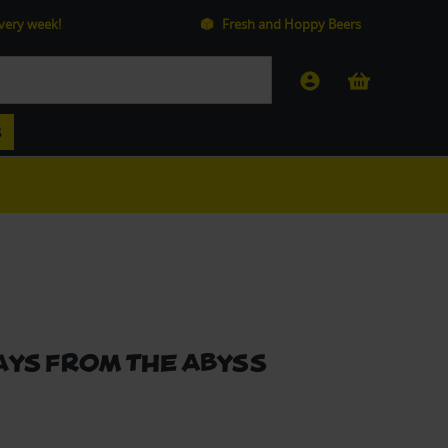
every week!
Fresh and Hoppy Beers
S
ays from the Abyss