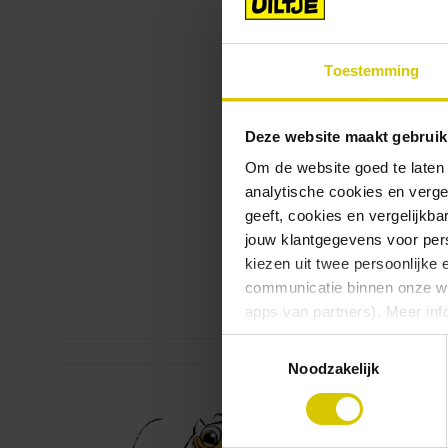
Toestemming
Deze website maakt gebruik
Om de website goed te laten
analytische cookies en verge
geeft, cookies en vergelijkb
jouw klantgegevens voor pers
kiezen uit twee persoonlijke 
communicatie binnen onze web
Touch om in te zoomen
apps van partners). Meer inf
Toestemmingsselectie
Vind je deze twee persoonlijk
Noodzakelijk
aangeven wat je accepteert. 
voor functionele en analytisc
(vindbaar onderaan de websit