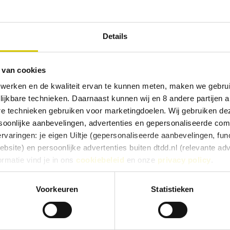
Details
 van cookies
 werken en de kwaliteit ervan te kunnen meten, maken we gebrui
lijkbare technieken. Daarnaast kunnen wij en 8 andere partijen a
are technieken gebruiken voor marketingdoelen. Wij gebruiken d
oonlijke aanbevelingen, advertenties en gepersonaliseerde comm
ervaringen: je eigen Uiltje (gepersonaliseerde aanbevelingen, func
site) en persoonlijke advertenties buiten dtdd.nl (relevante ad
ormatie vind je in ons
cookiebeleid
en onze
privacy policy
.
e ervaringen goed, kies dan voor ‘Alles toestaan’. Via ‘Selectie t
Voorkeuren
Statistieken
Kies je voor ‘Alleen noodzakelijk’, dan gebruiken we alleen cook
he doelen. Je kunt je keuze achteraf altijd aanpassen of intrekke
e).