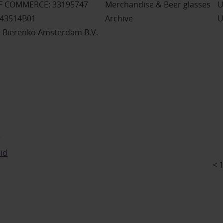
 COMMERCE: 33195747
Merchandise & Beer glasses
U
243514B01
Archive
U
 Bierenko Amsterdam B.V.
r
id
< 