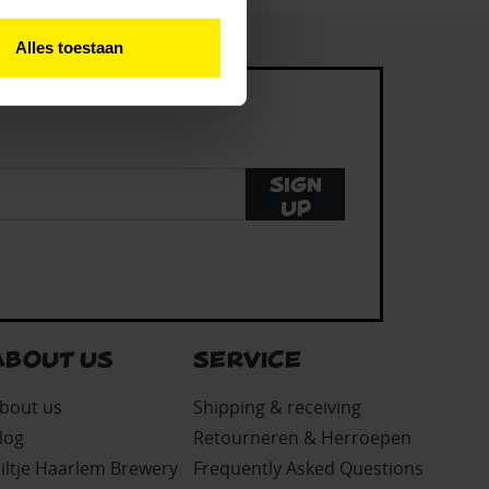
Alles toestaan
Sign
up
ABOUT US
SERVICE
bout us
Shipping & receiving
log
Retourneren & Herroepen
iltje Haarlem Brewery
Frequently Asked Questions