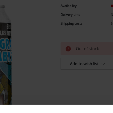
Availability
Delivery time
N
Shipping costs
6
Current
Out of stock....
stock:
Add to wish list