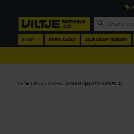
F
Search
SHOP
BEER PACKS
ALLE CRAFT BIEREN
Home
Shop
Archive
Soraci Stingrays from the Abyss