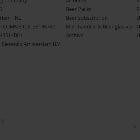
ing Company
All beers
A
5
Beer Packs
B
rlem - NL
Beer subscription
U
 COMMERCE: 33195747
Merchandise & Beer glasses
U
243514B01
Archive
U
 Bierenko Amsterdam B.V.
r
id
< 