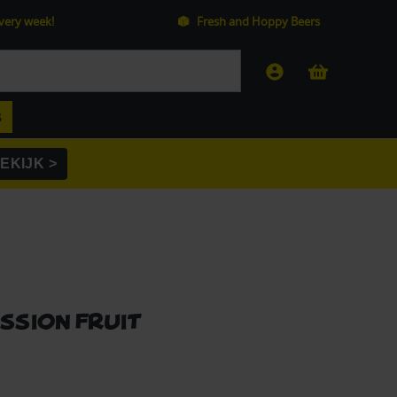
every week!
Fresh and Hoppy Beers
S
EKIJK >
sion Fruit