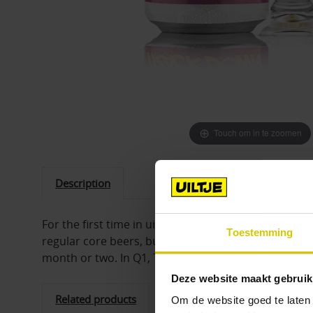
Touch om in te zoomen
Description
For the first time in uiltje, we're heading into a 
Toestemming
regular core beers, but they are far from the same! 
month or two. In Q1, Trackdown's passion fruit cou
Deze website maakt gebruik
Related products
Om de website goed te laten