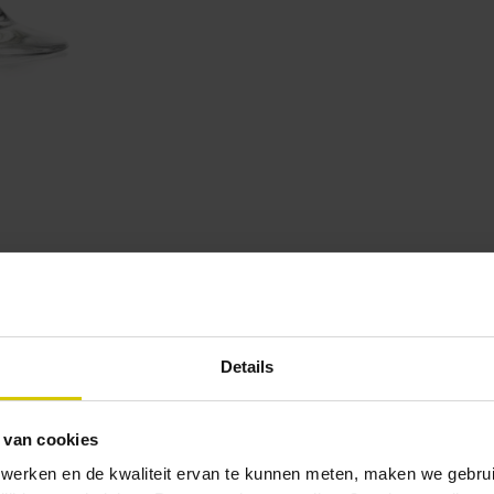
new part of our world: we're introducing the More from the c
Details
These core beers with a twist are more like a funky cousin f
sin comes along, and he's here to blow your socks off!
 van cookies
 werken en de kwaliteit ervan te kunnen meten, maken we gebrui