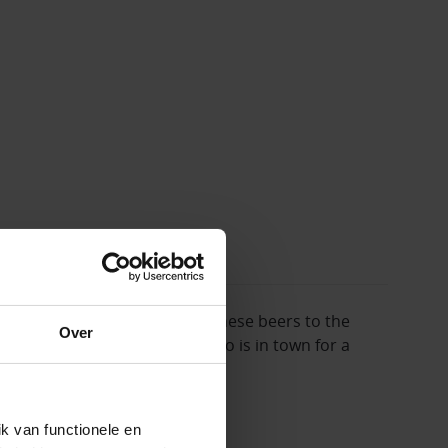
ore series. Some may compare these beers to the
Over
rom a far, far away country who is in town for a
k van functionele en