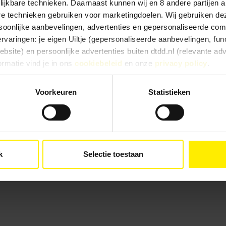
lijkbare technieken. Daarnaast kunnen wij en 8 andere partijen a
are technieken gebruiken voor marketingdoelen. Wij gebruiken d
oonlijke aanbevelingen, advertenties en gepersonaliseerde comm
ervaringen: je eigen Uiltje (gepersonaliseerde aanbevelingen, func
site) en persoonlijke advertenties buiten dtdd.nl (relevante ad
ormatie vind je in ons
cookiebeleid
en onze
privacy policy
.
e ervaringen goed, kies dan voor ‘Alles toestaan’. Via ‘Selectie t
Voorkeuren
Statistieken
Kies je voor ‘Alleen noodzakelijk’, dan gebruiken we alleen cook
he doelen. Je kunt je keuze achteraf altijd aanpassen of intrekke
e).
k
Selectie toestaan