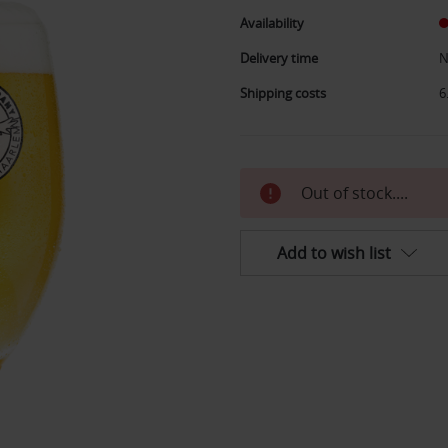
Availability
Delivery time
N
Shipping costs
6
Current
Out of stock....
stock:
Add to wish list