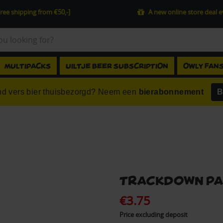
ree shipping from €50,-]
A new online store deal 
MULTIPACKS
UILTJE BEER SUBSCRIPTION
OWLY FAN
d vers bier thuisbezorgd? Neem een
bierabonnement
B
Trackdown Pas
€3.75
Price excluding deposit