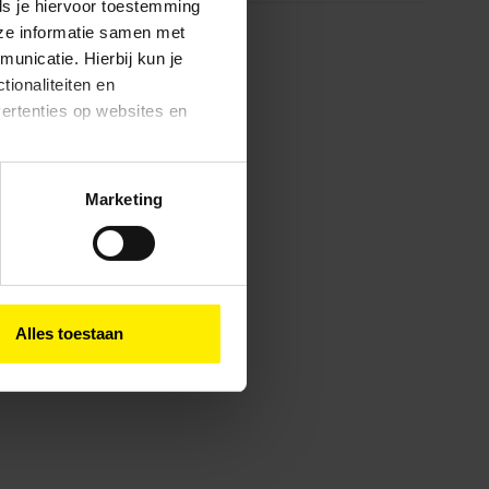
ls je hiervoor toestemming
eze informatie samen met
unicatie. Hierbij kun je
tionaliteiten en
vertenties op websites en
oestaan’ kun je specifieker
Marketing
ies en andere technieken
n via het
cookiebeleid
Alles toestaan