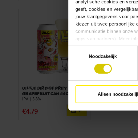
analytische cookies en verge
geeft, cookies en vergelijkb
jouw klantgegevens voor pers
kiezen uit twee persoonlijke 
communicatie binnen onze web
apps van partners). Meer inf
Toestemmingsselectie
Vind je deze twee persoonlijk
Noodzakelijk
aangeven wat je accepteert. 
voor functionele en analytisc
(vindbaar onderaan de websit
Uiltje Bird of Prey
Grapefruit can 44cl
Alleen noodzakelij
IPA | 5.8%
€4.79