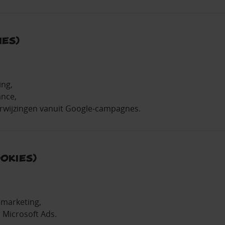
ies)
ing,
ance,
rwijzingen vanuit Google‑campagnes.
ookies)
emarketing,
 Microsoft Ads.