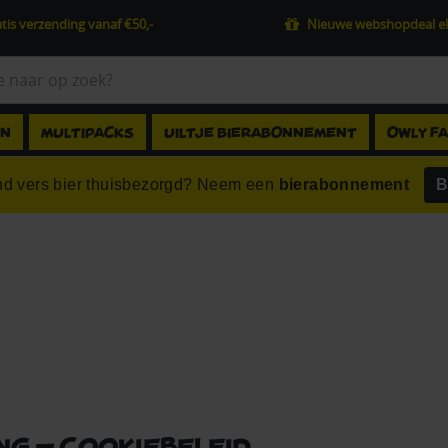
tis verzending vanaf €50,-
Nieuwe webshopdeal el
EN
MULTIPACKS
UILTJE BIERABONNEMENT
OWLY F
d vers bier thuisbezorgd? Neem een
bierabonnement
B
ng – Cookiebeleid