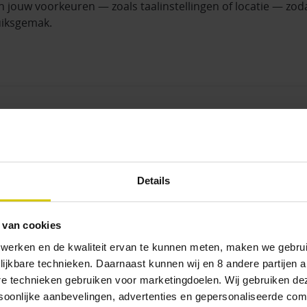
jouw voorkeuren — zoals taalinstellingen of locatie — zoda
uiksgemak.
sche cookies (10)
lpen ons te begrijpen hoe bezoekers onze webwinkel gebruik
temming geeft voor uitgebreidere analyse.
Details
chten om onze site te verbeteren, fouten te verminderen en 
 van cookies
ies kunnen wij o.a. zien:
 werken en de kwaliteit ervan te kunnen meten, maken we gebrui
lijkbare technieken. Daarnaast kunnen wij en 8 andere partijen a
f via welke advertentiecampagne je onze webwinkel binnen
are technieken gebruiken voor marketingdoelen. Wij gebruiken d
e links.
oonlijke aanbevelingen, advertenties en gepersonaliseerde comm
 je onze webshop bezoekt
, inclusief bezoekduur en het aan