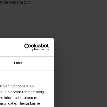
t de website zich
en. De gegevens zijn
Over
de ervaring te
k van functionele en
ls je hiervoor toestemming
komt
, zoals via Google,
eze informatie samen met
unicatie. Hierbij kun je
tal terugkerende