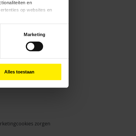
tionaliteiten en
vertenties op websites en
oestaan’ kun je specifieker
Marketing
ies en andere technieken
oestemming hebt
n via het
cookiebeleid
r verbeteringen nodig
Alles toestaan
rketingcookies zorgen