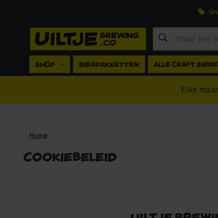
Gra
Zoeken
SHOP
BIERPAKKETTEN
ALLE CRAFT BIER
Elke maan
Home
Cookiebeleid
Uiltje Brewi