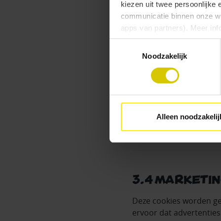
kiezen uit twee persoonlijke 
bezoeken.
communicatie binnen onze web
Welke functies je geb
apps van partners). Meer inf
producten bekijken
items toevoegen a
Toestemmingsselectie
Vind je deze twee persoonlijk
Noodzakelijk
eerdere orders bek
aangeven wat je accepteert. 
Of je onze communica
voor functionele en analytisc
gegeven.
(vindbaar onderaan de websit
Welke pagina’s je bez
zijn.
Alleen noodzakelij
Toestemming:
vereist.
3.4 Marketi
Deze cookies worden ge
ervoor dat advertenties