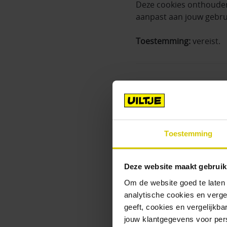
Deze cookies onthouden 
aanpast aan jouw gebr
Toestemming:
vereist.
3.3 Statisti
Statistische cookies he
anoniem, tenzij je toes
Toestemming
Wij gebruiken deze inzi
optimaliseren.
Deze website maakt gebruik
Dankzij statistische cook
Om de website goed te laten
analytische cookies en verge
Vanaf welke pagina o
geeft, cookies en vergelijkb
social media of extern
jouw klantgegevens voor pers
Wanneer en hoe lang