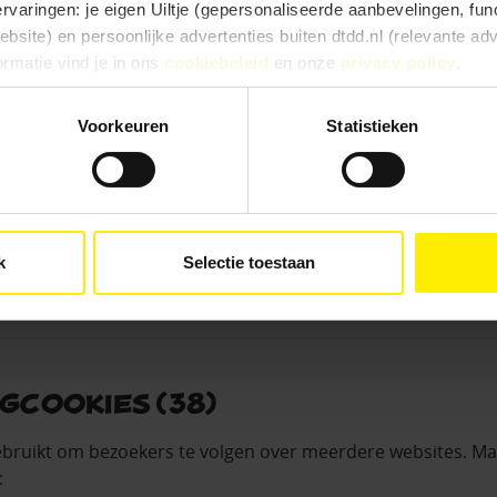
ervaringen: je eigen Uiltje (gepersonaliseerde aanbevelingen, func
site) en persoonlijke advertenties buiten dtdd.nl (relevante ad
ruikt
, zoals:
ormatie vind je in ons
cookiebeleid
en onze
privacy policy
.
,
an je winkelmandje,
e ervaringen goed, kies dan voor ‘Alles toestaan’. Via ‘Selectie t
Voorkeuren
Statistieken
ijken.
Kies je voor ‘Alleen noodzakelijk’, dan gebruiken we alleen cook
tie leest
, zoals nieuwsbrieven of promoties waarvoor je t
he doelen. Je kunt je keuze achteraf altijd aanpassen of intrekke
e).
oekt
, zodat we weten welke producten populair zijn en waa
k
Selectie toestaan
ngcookies (38)
bruikt om bezoekers te volgen over meerdere websites. Ma
: