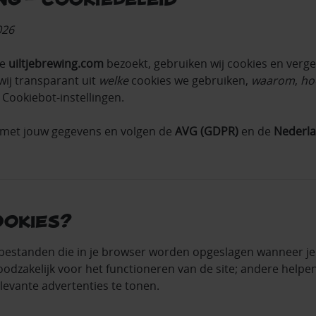
026
te
uiltjebrewing.com
bezoekt, gebruiken wij cookies en verge
wij transparant uit
welke
cookies we gebruiken,
waarom
,
ho
 Cookiebot‑instellingen.
 met jouw gegevens en volgen de
AVG (GDPR)
en de
Nederl
cookies?
stbestanden die in je browser worden opgeslagen wanneer je
odzakelijk voor het functioneren van de site; andere helpe
levante advertenties te tonen.