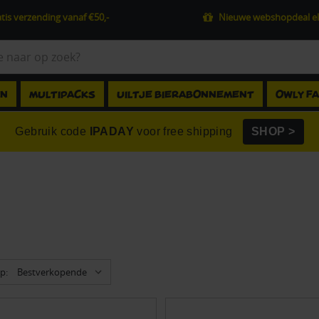
tis verzending vanaf €50,-
Nieuwe webshopdeal el
EN
MULTIPACKS
UILTJE BIERABONNEMENT
OWLY F
Gebruik code
IPADAY
voor free shipping
SHOP >
p: