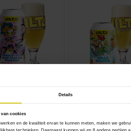
hould I Just Keep Chasing
Uiltje Hella Dolcita blik 3
Pilsner | 4.6%
s blik 44cl
Details
€3.49
 van cookies
 werken en de kwaliteit ervan te kunnen meten, maken we gebrui
lijkbare technieken. Daarnaast kunnen wij en 8 andere partijen a