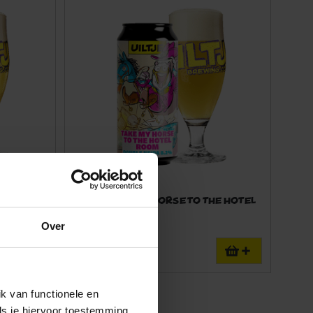
3cl
Uiltje Take my horse to the hotel
room blik 44cl
NEIPA | 8.2%
Over
€4.99
k van functionele en
ls je hiervoor toestemming