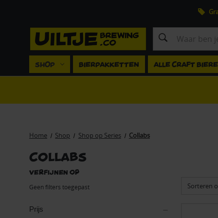
Gra
Zoeken
SHOP
BIERPAKKETTEN
ALLE CRAFT BIER
Home
Shop
Shop op Series
Collabs
Collabs
Verfijnen op
Sorteren o
Geen filters toegepast
Prijs