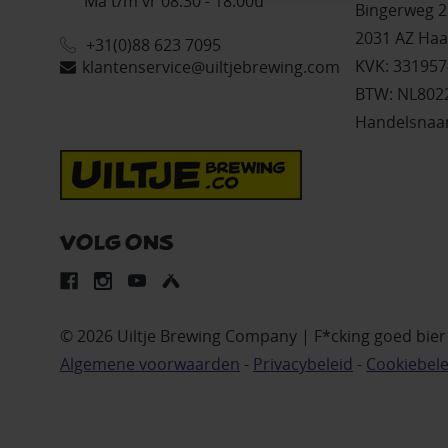
Ma t/m vr 08.30 - 18.00u
Bingerweg 2
2031 AZ Haa
+31(0)88 623 7095
KVK: 331957
klantenservice@uiltjebrewing.com
BTW: NL802
Handelsnaam
VOLG ONS
© 2026 Uiltje Brewing Company | F*cking goed bie
Algemene voorwaarden
-
Privacybeleid
-
Cookiebele