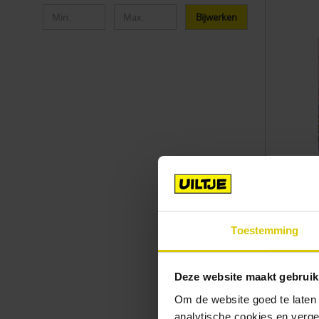
Bijwerken
Uiltje S
Penguin
IPA | 6.0%
Toestemming
€4.99
Deze website maakt gebruik
Om de website goed te laten
analytische cookies en verge