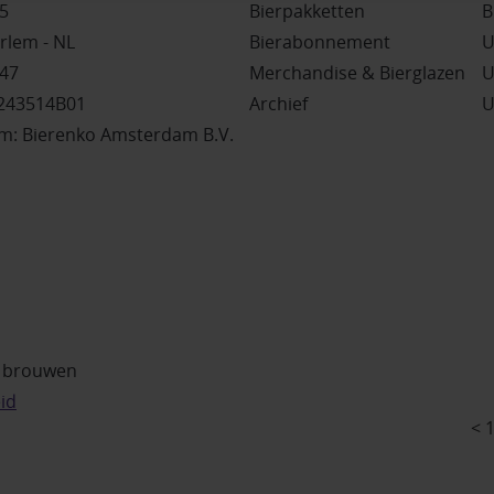
5
Bierpakketten
B
rlem - NL
Bierabonnement
U
47
Merchandise & Bierglazen
U
243514B01
Archief
U
: Bierenko Amsterdam B.V.
r brouwen
id
< 