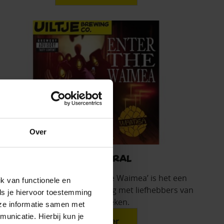
Over
Uiltje x BRAL
Met de release van ‘Enter the Waimea’ is het een
k van functionele en
logische stap om de verbinding met liefhebbers van
ls je hiervoor toestemming
hiphop te zoeken.
eze informatie samen met
unicatie. Hierbij kun je
> Lees meer