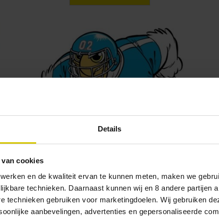
Details
Superb-Owl
 van cookies
Alcoholvrij bier
 werken en de kwaliteit ervan te kunnen meten, maken we gebrui
it
zonder in te leveren op smaak
lijkbare technieken. Daarnaast kunnen wij en 8 andere partijen a
are technieken gebruiken voor marketingdoelen. Wij gebruiken d
> Lees meer
oonlijke aanbevelingen, advertenties en gepersonaliseerde comm