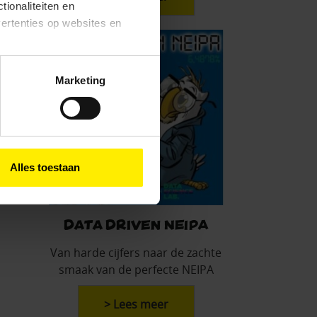
tionaliteiten en
vertenties op websites en
oestaan’ kun je specifieker
Marketing
ies en andere technieken
n via het
cookiebeleid
Alles toestaan
Data Driven NEIPA
Van harde cijfers naar de zachte
smaak van de perfecte NEIPA
> Lees meer