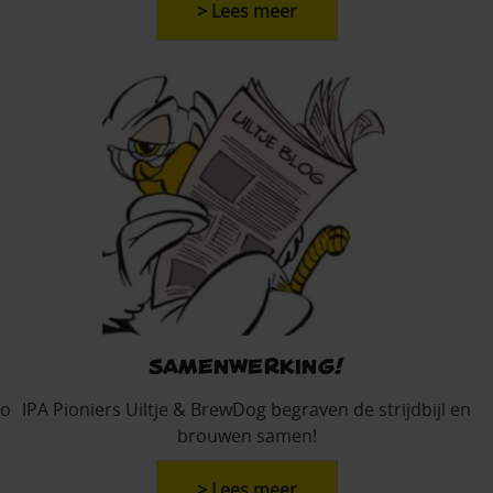
> Lees meer
Samenwerking!
to
IPA Pioniers Uiltje & BrewDog begraven de strijdbijl en
brouwen samen!
> Lees meer