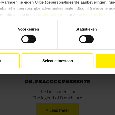
ervaringen: je eigen Uiltje (gepersonaliseerde aanbevelingen, func
site) en persoonlijke advertenties buiten dtdd.nl (relevante ad
ormatie vind je in ons
cookiebeleid
en onze
privacy policy
.
e ervaringen goed, kies dan voor ‘Alles toestaan’. Via ‘Selectie t
Voorkeuren
Statistieken
Kies je voor ‘Alleen noodzakelijk’, dan gebruiken we alleen cook
he doelen. Je kunt je keuze achteraf altijd aanpassen of intrekke
e).
k
Selectie toestaan
Dr. peacock presents
The Doc's medicine
The legend of Frenchcore
> Lees meer