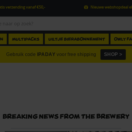
tis verzending vanaf €50,-
Nieuwe webshopdeal el
EN
MULTIPACKS
UILTJE BIERABONNEMENT
OWLY F
Gebruik code
IPADAY
voor free shipping
SHOP >
Breaking news from the brewery