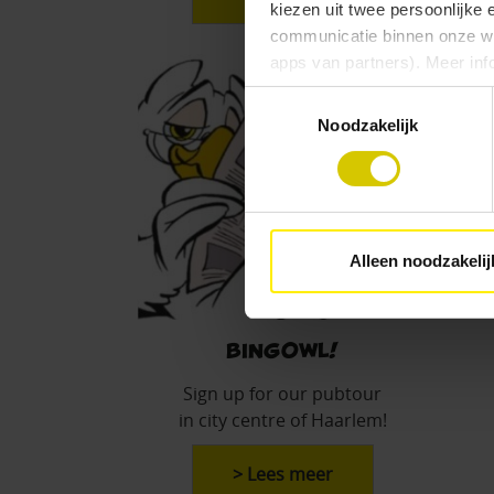
kiezen uit twee persoonlijke 
communicatie binnen onze web
apps van partners). Meer inf
Toestemmingsselectie
Vind je deze twee persoonlijk
Noodzakelijk
aangeven wat je accepteert. 
voor functionele en analytisc
(vindbaar onderaan de websit
Alleen noodzakelij
BingOwl!
Sign up for our pubtour
in city centre of Haarlem!
> Lees meer