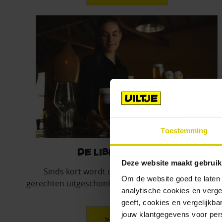
Toestemming
De Librije x Uiltje
Deze website maakt gebruik
Sinds kort wordt onze flagship IPA bij diverse
Om de website goed te laten
gerechten uitgeschonken in De Librije. Gewoon. Zó u
analytische cookies en verge
het blik.
geeft, cookies en vergelijkb
jouw klantgegevens voor pers
> Lees meer