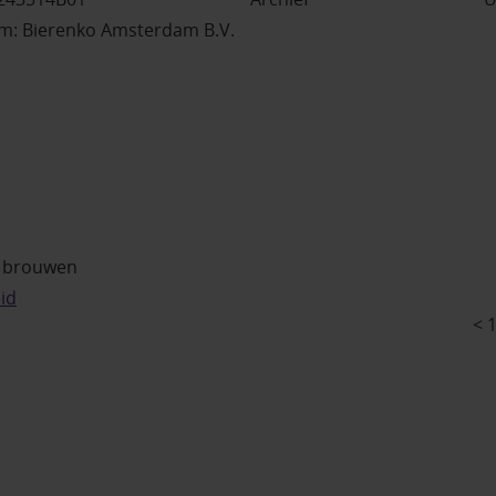
: Bierenko Amsterdam B.V.
r brouwen
id
< 