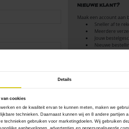
Nieuwe klant?
Maak een account aan b
Sneller af te re
Meerdere verze
Jouw bestelgesc
Nieuwe bestelli
Artikelen opslaa
Account aanmake
achtwoord vergeten?
Details
 van cookies
 werken en de kwaliteit ervan te kunnen meten, maken we gebrui
lijkbare technieken. Daarnaast kunnen wij en 8 andere partijen a
are technieken gebruiken voor marketingdoelen. Wij gebruiken d
oonlijke aanbevelingen, advertenties en gepersonaliseerde comm