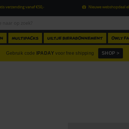
tis verzending vanaf €50,-
Nieuwe webshopdeal el
EN
MULTIPACKS
UILTJE BIERABONNEMENT
OWLY F
Gebruik code
IPADAY
voor free shipping
SHOP >