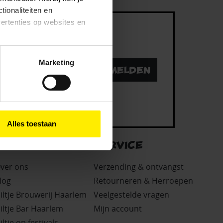
tionaliteiten en
vertenties op websites en
oestaan’ kun je specifieker
Marketing
Aanmelden
ies en andere technieken
n via het
cookiebeleid
Alles toestaan
OVER ONS
SERVICE
ver ons
Verzending & ontvangst
log
Retourneren & Herroepen
iltje Brouwerij Haarlem
Veelgestelde vragen
iltje Bar Haarlem
Mijn account
iltje op festivals