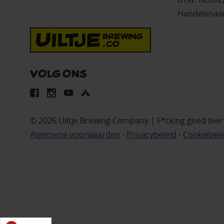
Handelsnaam
VOLG ONS
© 2026 Uiltje Brewing Company | F*cking goed bie
Algemene voorwaarden
-
Privacybeleid
-
Cookiebele