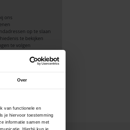
ij ons
kenen
ndadressen op te slaan
hiedenis te bekijken
ngen te volgen
n in jouw verlanglijstje
n
Over
k van functionele en
ls je hiervoor toestemming
eze informatie samen met
unicatie. Hierbij kun je