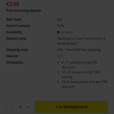
€3.99
Price excluding deposit
Beer Style
IPA
Alcohol content
8.2%
Availability
In stock
Delivery time
Delivered to your home within 2
working days
Shipping costs
6.95 - From €50 free shipping
Deposit:
0,15
Multipacks:
6 - 11 pieces and get 5%
discount
12 - 23 stuks en krijg 7.5%
korting
24 or more pieces and get 10%
discount
Current
Quantity
Increase
stock:
reduction
quantity
215