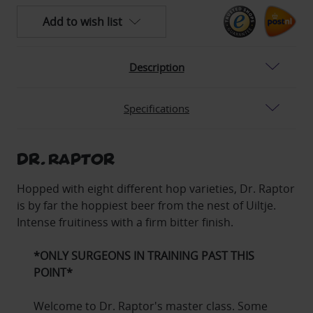
of
of
Dr.
Dr.
Add to wish list
Raptor
Raptor
can
can
33cl
33cl
Description
Specifications
Dr. Raptor
Hopped with eight different hop varieties, Dr. Raptor
is by far the hoppiest beer from the nest of Uiltje.
Intense fruitiness with a firm bitter finish.
*ONLY SURGEONS IN TRAINING PAST THIS
POINT*
Welcome to Dr. Raptor's master class. Some