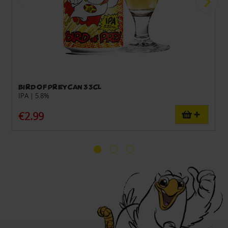
Bird of Prey can 33cl
IPA | 5.8%
€2.99