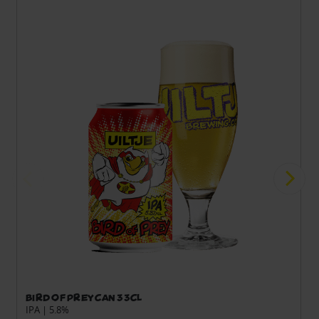
Bird of Prey can 33cl
IPA | 5.8%