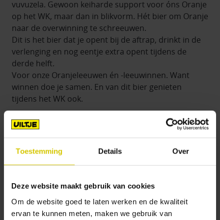
vuvuzela. Gewoon keiharde support voor óns Oranje
op het WK, maar dan in blikvorm. Hét bier om Oranje
naar de overwinning te schreeuwen.
Dit is het bier dat je opent bij de aftrap, drinkt in de
verlenging en nog eentje extra opent tijdens de
derde helft.
Voor onze Oranjeleeuwen én ‑leeuwinnen. Want
winnen doe je samen. En van dit bier genieten
tijdens het WK ook.
Open. Juich. Herhaal.
Enjoy the moment at home with some seriously
good beer.
Toestemming
Details
Over
Smaakpalet: Intens fruitig en bitter
Heerlijk bij: Een potje voetbal!
Het lekkerst op temperatuur: 5-7 graden Celsius
Deze website maakt gebruik van cookies
Om de website goed te laten werken en de kwaliteit
▶ Lees meer informatie over de Uiltje Dikke Lul
ervan te kunnen meten, maken we gebruik van