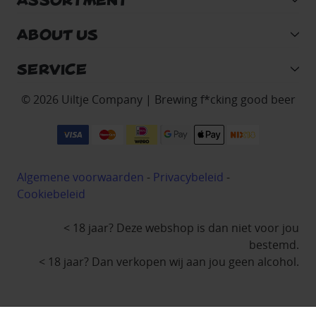
ABOUT US
SERVICE
© 2026 Uiltje Company | Brewing f*cking good beer
Algemene voorwaarden
-
Privacybeleid
-
Cookiebeleid
< 18 jaar? Deze webshop is dan niet voor jou
bestemd.
< 18 jaar? Dan verkopen wij aan jou geen alcohol.