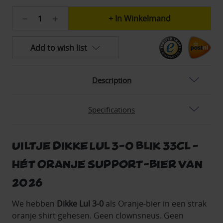
Current
Hoeveelheid
Hoeveelheid
stock:
verlagen
verhogen
519
van
van
Uiltje
Uiltje
Add to wish list
Dikke
Dikke
Lul
Lul
3-
3-
0
0
Description
blik
blik
33cl
33cl
Specifications
Uiltje Dikke Lul 3-0 blik 33cl -
Hét Oranje support-bier van
2026
We hebben
Dikke Lul 3‑0
als Oranje-bier in een strak
oranje shirt gehesen. Geen clownsneus. Geen