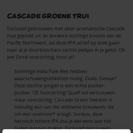
Cascade Groene Trui
Exclusief gebrouwen met uber-aromatische Cascade
hop geplukt uit de donkere vochtige bossen van de
Pacific Northwest, zal deze IIPA actief op zoek gaan
naar al je doorboorbare zachte plekjes in je gebit. Oh
jee! Drink voorzichtig, hoor je?
Sommige India Pale Ales hebben
waarschuwingsetiketten nodig. Zoals: Gevaar!
Deze slechte jongen is een echte pucker-
pusher. Of: Voorzichtig! Quaff vol vertrouwen
maar voorzichtig. Cascade Green Sweater is
toevallig een van die zeldzame brouwsels die
om een voetnoot* vraagt. Serieus, deze
heroïsch bittere IPA zou je wel eens aan het
huilen kunnen maken. Exclusief gebrouwen