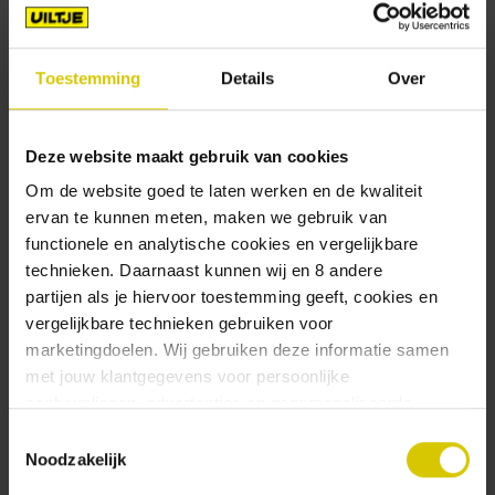
met uber-aromatische Cascade hop geplukt
uit de donkere vochtige bossen van de Pacific
Northwest, zal deze IIPA actief op zoek gaan
Toestemming
Details
Over
naar al je doorboorbare zachte plekjes in je
gebit. Oh jee! Drink voorzichtig, hoor je?
Deze website maakt gebruik van cookies
*Best buiten gedronken. In de regen. Met je
Om de website goed te laten werken en de kwaliteit
favoriete groene grunge sweater aan. Met de
ervan te kunnen meten, maken we gebruik van
tandenfee.
functionele en analytische cookies en vergelijkbare
technieken. Daarnaast kunnen wij en 8 andere
Onderscheidingen
partijen als je hiervoor toestemming geeft, cookies en
vergelijkbare technieken gebruiken voor
marketingdoelen. Wij gebruiken deze informatie samen
met jouw klantgegevens voor persoonlijke
aanbevelingen, advertenties en gepersonaliseerde
communicatie. Hierbij kun je kiezen uit twee persoonlijke
Toestemmingsselectie
ervaringen: je eigen Uiltje (gepersonaliseerde
Noodzakelijk
aanbevelingen, functionaliteiten en communicatie binnen