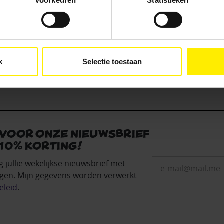
Voorkeuren
Statistieken
Kies je voor ‘Alleen noodzakelijk’, dan gebruiken we alleen cook
he doelen. Je kunt je keuze achteraf altijd aanpassen of intrekke
e).
k
Selectie toestaan
 voor onze nieuwsbrief
10% korting!
g jullie wekelijkse nieuwsbrief met
gen. Mijn gegevens worden verwerkt
eleid
.