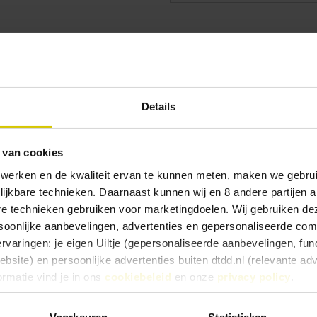
Details
Fik!
 van cookies
 werken en de kwaliteit ervan te kunnen meten, maken we gebrui
rstliedjes en brouwen we een van onze favorieten. F*ck De Ker
lijkbare technieken. Daarnaast kunnen wij en 8 andere partijen a
ervoor kiezen om hem zelf achter in een donkere kast te la
are technieken gebruiken voor marketingdoelen. Wij gebruiken d
oonlijke aanbevelingen, advertenties en gepersonaliseerde comm
ervaringen: je eigen Uiltje (gepersonaliseerde aanbevelingen, func
site) en persoonlijke advertenties buiten dtdd.nl (relevante ad
ormatie vind je in ons
cookiebeleid
en onze
privacy policy
.
e ervaringen goed, kies dan voor ‘Alles toestaan’. Via ‘Selectie t