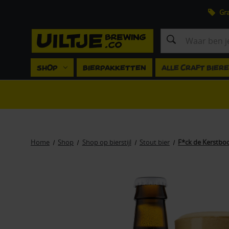
Gra
Zoeken
SHOP
BIERPAKKETTEN
ALLE CRAFT BIER
Home
Shop
Shop op bierstijl
Stout bier
F*ck de Kerstboom