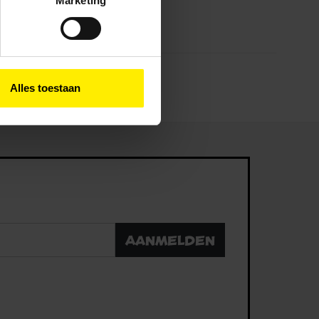
Marketing
ies en andere technieken
n via het
cookiebeleid
Alles toestaan
Aanmelden