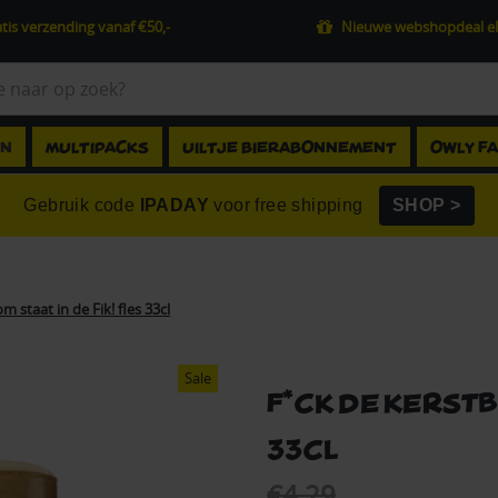
tis verzending vanaf €50,-
Nieuwe webshopdeal el
EN
MULTIPACKS
UILTJE BIERABONNEMENT
OWLY F
Gebruik code
IPADAY
voor free shipping
SHOP >
 staat in de Fik! fles 33cl
Sale
F*ck de Kerstb
33cl
€4.29