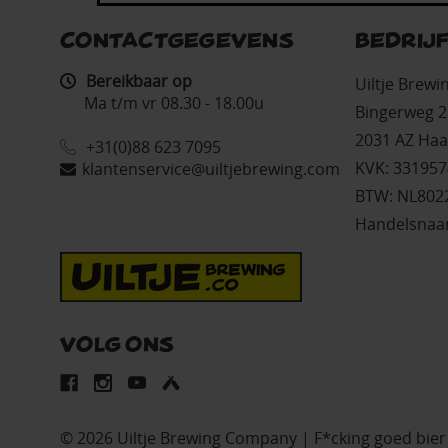
CONTACTGEGEVENS
BEDRIJ
Bereikbaar op
Uiltje Brew
Ma t/m vr 08.30 - 18.00u
Bingerweg 2
2031 AZ Haa
+31(0)88 623 7095
KVK: 331957
klantenservice@uiltjebrewing.com
BTW: NL802
Handelsnaam
VOLG ONS
© 2026 Uiltje Brewing Company | F*cking goed bie