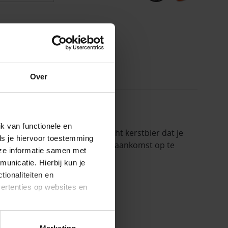
Over
k van functionele en
stboom Staat In De Fik! Een echt kerstbier dat je
ls je hiervoor toestemming
ten rijpen, of hem gewoon bij aankomst op te
eze informatie samen met
unicatie. Hierbij kun je
tionaliteiten en
vertenties op websites en
oestaan’ kun je specifieker