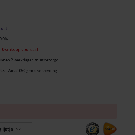
tout
0.0%
0
stuks op voorraad
innen 2 werkdagen thuisbezorgd
,95 - Vanaf €50 gratis verzending
ijstje