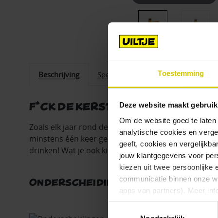
Toestemming
Beschrijving
Specificaties
F*ck de Kerstboom staat in de 
Deze website maakt gebruik
Om de website goed te laten
Zoals elk jaar rond deze tijd, zingen we vrolijke ke
analytische cookies en verge
minstens één keer gedronken moet hebben. Je kunt 
geeft, cookies en vergelijkb
drinken! Wat je ook kiest, geniet er zeker van.
jouw klantgegevens voor pers
kiezen uit twee persoonlijke 
communicatie binnen onze web
Onderscheidingen
apps van partners). Meer inf
Toestemmingsselectie
Vind je deze twee persoonlijk