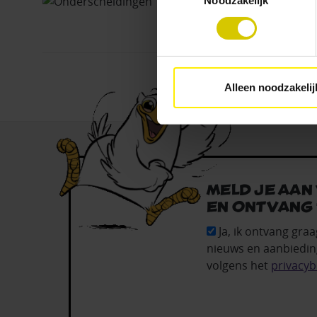
Noodzakelijk
aangeven wat je accepteert. 
voor functionele en analytisc
(vindbaar onderaan de websit
Alleen noodzakelij
Meld je aan
en ontvang 
Ja, ik ontvang graa
nieuws en aanbiedin
volgens het
privacyb