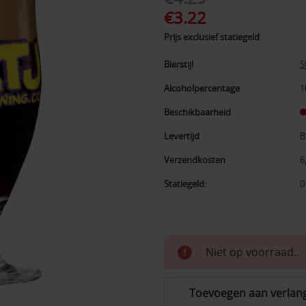
€3.22
Prijs exclusief statiegeld
Bierstijl
S
Alcoholpercentage
1
Beschikbaarheid
Levertijd
B
Verzendkosten
6
Statiegeld:
0
Huidige
Niet op voorraad..
voorraad:
Toevoegen aan verlangl