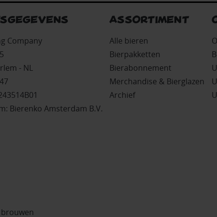
FSGEGEVENS
ASSORTIMENT
ing Company
Alle bieren
O
5
Bierpakketten
B
rlem - NL
Bierabonnement
U
47
Merchandise & Bierglazen
U
243514B01
Archief
U
: Bierenko Amsterdam B.V.
r brouwen