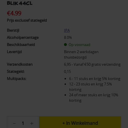
blik 44cl
€4.99
Prijs exclusief statiegeld
Bierstijl
IPA
Alcoholpercentage
8.0%
Beschikbaarheid
Op voorraad
Levertijd
Binnen 2 werkdagen
thuisbezorgd
Verzendkosten
6,95 - Vanaf €50 gratis verzending
Statiegeld:
0,15
Multipacks:
6 - 11 stuks en krijg 5% korting
12 - 23 stuks en krijg 7.5%
korting
24 of meer stuks en krijg 10%
korting
Huidige
Hoeveelheid
Hoeveelheid
voorraad:
verlagen
verhogen