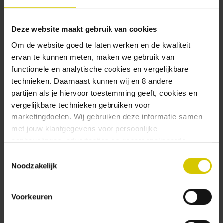
Omdat ruimtereizen gaan om cryogenics – weet je
wel, ingevroren mensen die door tijd en ruimte
vliegen. Dit bier is zo hoppig dat de kans op zwarte
Deze website maakt gebruik van cookies
gaten gigantisch is. Voorzichtig openmaken dus.
Om de website goed te laten werken en de kwaliteit
ervan te kunnen meten, maken we gebruik van
Durf jij dit bier aan? Citrus, grassig en tropisch
functionele en analytische cookies en vergelijkbare
fruit
technieken. Daarnaast kunnen wij en 8 andere
Waanzinnig lekker bij: BBQ, gebraden kip en
partijen als je hiervoor toestemming geeft, cookies en
cheddar
vergelijkbare technieken gebruiken voor
De grootste smaakexplosie op: 4-5 graden Celsius
marketingdoelen. Wij gebruiken deze informatie samen
met jouw klantgegevens voor persoonlijke
aanbevelingen, advertenties en gepersonaliseerde
Awards:
communicatie. Hierbij kun je kiezen uit twee persoonlijke
Toestemmingsselectie
ervaringen: je eigen Uiltje (gepersonaliseerde
Noodzakelijk
2026: Zilveren Medaille bij de Dutch Beer
aanbevelingen, functionaliteiten en communicatie binnen
Challenge
onze website) en persoonlijke advertenties buiten
Voorkeuren
dtdd.nl (relevante advertenties op websites en apps van
▶ Lees meer informatie over de Uiltje
partners). Meer informatie vind je in ons
cookiebeleid
en