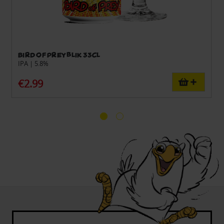
Bird of Prey blik 33cl
IPA | 5.8%
€2.99