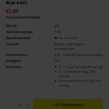
blik 44cl
€5.49
Prijs exclusief statiegeld
Bierstijl
IPA
Alcoholpercentage
9.5%
Beschikbaarheid
Op voorraad
Levertijd
Binnen 2 werkdagen
thuisbezorgd
Verzendkosten
6,95 - Vanaf €50 gratis verzending
Statiegeld:
0,15
Multipacks:
6 - 11 stuks en krijg 5% korting
12 - 23 stuks en krijg 7.5%
korting
24 of meer stuks en krijg 10%
korting
Huidige
Hoeveelheid
Hoeveelheid
voorraad:
verlagen
verhogen