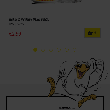
Bird of Prey blik 33cl
IPA | 5.8%
€2.99