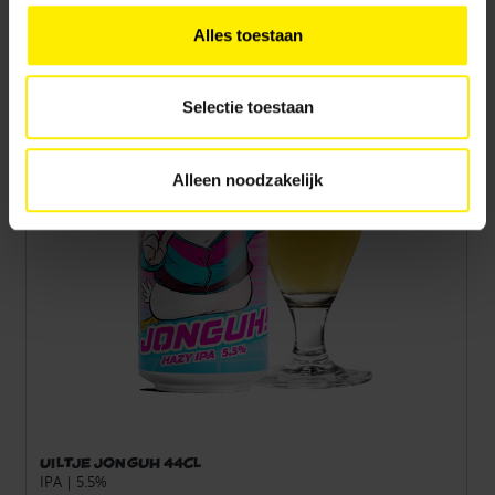
andere technieken voor functionele en analytische
Alles toestaan
doelen. Je kunt je keuze achteraf altijd aanpassen of
intrekken via het
cookiebeleid
(vindbaar onderaan de
website).
Selectie toestaan
Alleen noodzakelijk
Uiltje Jonguh 44cl
IPA | 5.5%