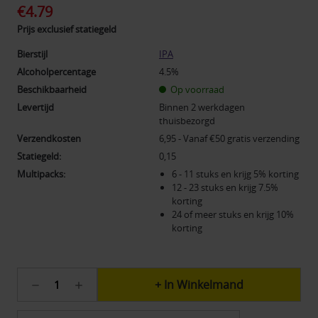
€4.79
Prijs exclusief statiegeld
Bierstijl
IPA
Alcoholpercentage
4.5%
Beschikbaarheid
Op voorraad
Levertijd
Binnen 2 werkdagen
thuisbezorgd
Verzendkosten
6,95 - Vanaf €50 gratis verzending
Statiegeld:
0,15
Multipacks:
6 - 11 stuks en krijg 5% korting
12 - 23 stuks en krijg 7.5%
korting
24 of meer stuks en krijg 10%
korting
Huidige
Hoeveelheid
Hoeveelheid
voorraad:
verlagen
verhogen
230
van
van