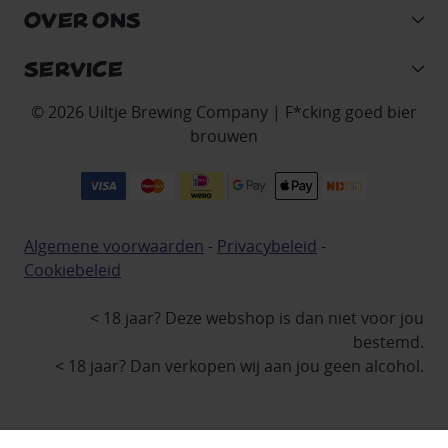
OVER ONS
SERVICE
© 2026 Uiltje Brewing Company | F*cking goed bier
brouwen
Algemene voorwaarden
-
Privacybeleid
-
Cookiebeleid
< 18 jaar? Deze webshop is dan niet voor jou
bestemd.
< 18 jaar? Dan verkopen wij aan jou geen alcohol.