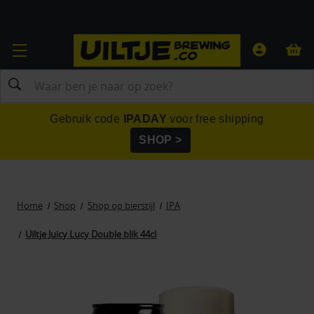
Zoeken
Gebruik code
IPADAY
voor free shipping
SHOP >
Home
Shop
Shop op bierstijl
IPA
Uiltje Juicy Lucy Double blik 44cl