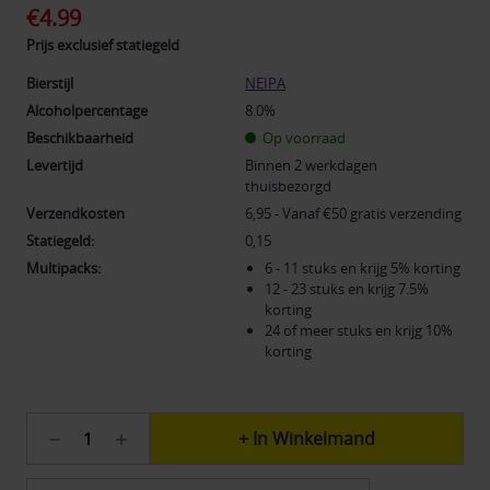
€4.99
Prijs exclusief statiegeld
Bierstijl
NEIPA
Alcoholpercentage
8.0%
Beschikbaarheid
Op voorraad
Levertijd
Binnen 2 werkdagen
thuisbezorgd
Verzendkosten
6,95 - Vanaf €50 gratis verzending
Statiegeld:
0,15
Multipacks:
6 - 11 stuks en krijg 5% korting
12 - 23 stuks en krijg 7.5%
korting
24 of meer stuks en krijg 10%
korting
Huidige
Hoeveelheid
Hoeveelheid
voorraad:
verlagen
verhogen
2000
van
van