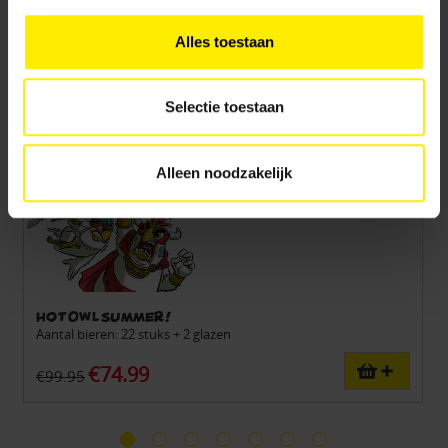
‘Alleen noodzakelijk’, dan gebruiken we alleen cookies en
andere technieken voor functionele en analytische
Alles toestaan
doelen. Je kunt je keuze achteraf altijd aanpassen of
intrekken via het
cookiebeleid
(vindbaar onderaan de
website).
Selectie toestaan
Alleen noodzakelijk
Hot Owl Summer!
Aantal bieren: 22 stuks + 2 glazen
€74.99
€99.95