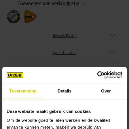
Uiltje
Uiltje
Toevoegen aan verlanglijstje
Juicy
Juicy
Lucy
Lucy
Double
Double
blik
blik
44cl
44cl
Beschrijving
Specificaties
Uiltje Juicy Lucy Double blik
44cl
Toestemming
Details
Over
Onze belachelĳk tropische, actionpacked NEIPA is
terug… en dit keer heeft ze haar tweelingzus
meegenomen. Wie had dat zien aankomen? Voor
Deze website maakt gebruik van cookies
deze limited-edition double Lucy hebben we de
Om de website goed te laten werken en de kwaliteit
hopknop nog een tandje verder opengedraaid bĳ
ervan te kunnen meten, maken we gebruik van