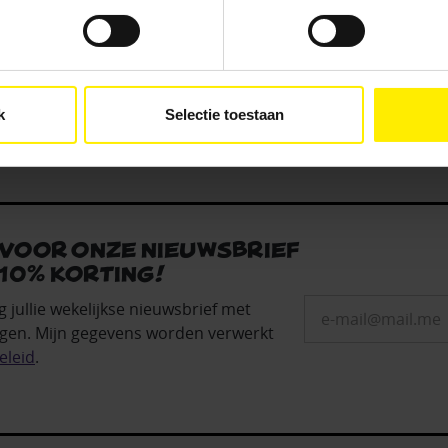
Kies je voor ‘Alleen noodzakelijk’, dan gebruiken we alleen cook
rld scum.
he doelen. Je kunt je keuze achteraf altijd aanpassen of intrekke
e).
k
Selectie toestaan
 voor onze nieuwsbrief
10% korting!
g jullie wekelijkse nieuwsbrief met
gen. Mijn gegevens worden verwerkt
eleid
.