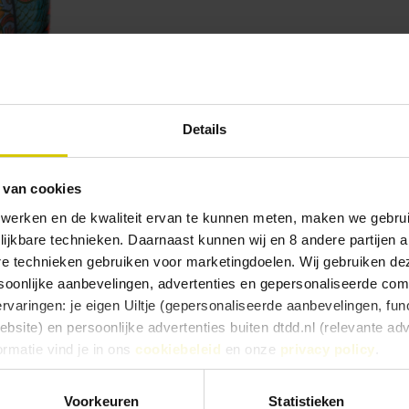
Details
 van cookies
 werken en de kwaliteit ervan te kunnen meten, maken we gebrui
lijkbare technieken. Daarnaast kunnen wij en 8 andere partijen a
are technieken gebruiken voor marketingdoelen. Wij gebruiken d
oonlijke aanbevelingen, advertenties en gepersonaliseerde comm
ervaringen: je eigen Uiltje (gepersonaliseerde aanbevelingen, func
site) en persoonlijke advertenties buiten dtdd.nl (relevante ad
ormatie vind je in ons
cookiebeleid
en onze
privacy policy
.
eries, we go big in Japan. But this ain’t no touristy cherry
e ervaringen goed, kies dan voor ‘Alles toestaan’. Via ‘Selectie t
Voorkeuren
Statistieken
p as a katana sword. More Yakuza Owl than barn owl, if you 