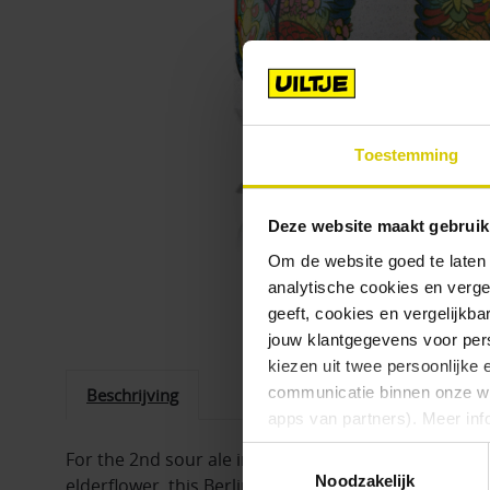
Toestemming
Deze website maakt gebruik
Om de website goed te laten
analytische cookies en verge
geeft, cookies en vergelijkb
Touch om in te zoomen
jouw klantgegevens voor pers
kiezen uit twee persoonlijke 
communicatie binnen onze web
Beschrijving
apps van partners). Meer inf
Toestemmingsselectie
For the 2nd sour ale in our ‘Once Upon a Time in…’ s
Vind je deze twee persoonlijk
Noodzakelijk
elderflower, this Berliner Weisse is as razor shar