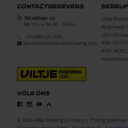
CONTACTGEGEVENS
BEDRIJ
Bereikbaar op
Uiltje Brew
Ma t/m vr 08.30 - 18.00u
Bingerweg 2
2031 AZ Haa
+31(0)88 623 7095
KVK: 331957
klantenservice@uiltjebrewing.com
BTW: NL802
Handelsnaam
VOLG ONS
© 2026 Uiltje Brewing Company | F*cking goed bie