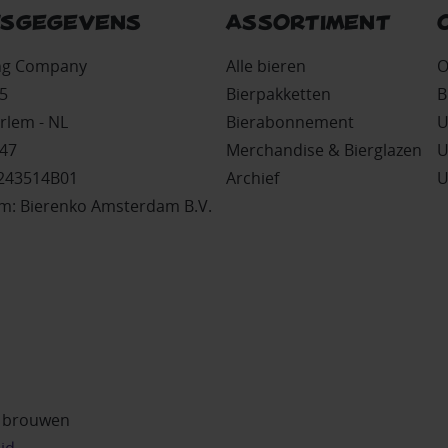
FSGEGEVENS
ASSORTIMENT
ing Company
Alle bieren
O
5
Bierpakketten
B
rlem - NL
Bierabonnement
U
47
Merchandise & Bierglazen
U
243514B01
Archief
U
: Bierenko Amsterdam B.V.
r brouwen