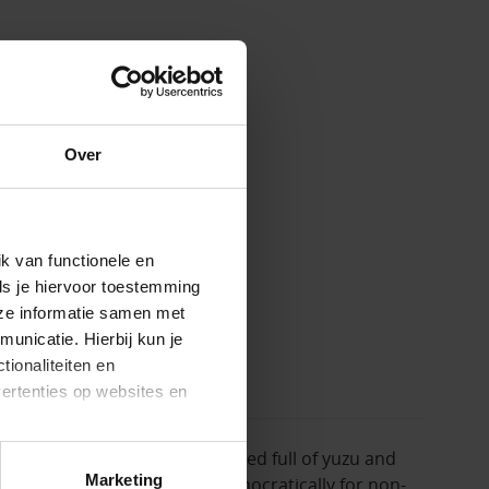
Over
k van functionele en
ls je hiervoor toestemming
eze informatie samen met
unicatie. Hierbij kun je
tionaliteiten en
vertenties op websites en
 blossom beer. No Sir-san! Pumped full of yuzu and
oestaan’ kun je specifieker
Marketing
know what we mean. Brewed democratically for non-