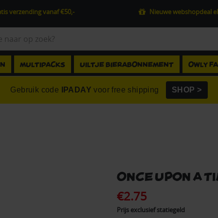
tis verzending vanaf €50,-
Nieuwe webshopdeal el
EN
MULTIPACKS
UILTJE BIERABONNEMENT
OWLY F
Gebruik code
IPADAY
voor free shipping
SHOP >
Once Upon A Ti
€2.75
Prijs exclusief statiegeld