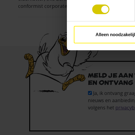
aangeven wat je accepteert. 
conformist corporate types and tattooed underwo
voor functionele en analytisc
(vindbaar onderaan de websit
Alleen noodzakelij
Meld je aan
en ontvang 
Ja, ik ontvang graa
nieuws en aanbiedin
volgens het
privacyb