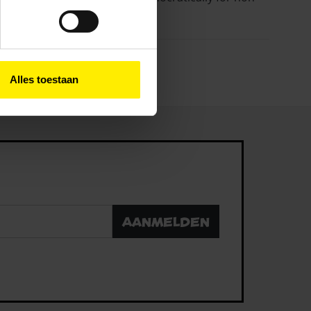
ies en andere technieken
n via het
cookiebeleid
Alles toestaan
Aanmelden