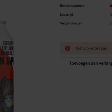
Beschikbaarheid
Levertijd
N
Verzendkosten
6
Huidige
Niet op voorraad..
voorraad:
Toevoegen aan verlangl