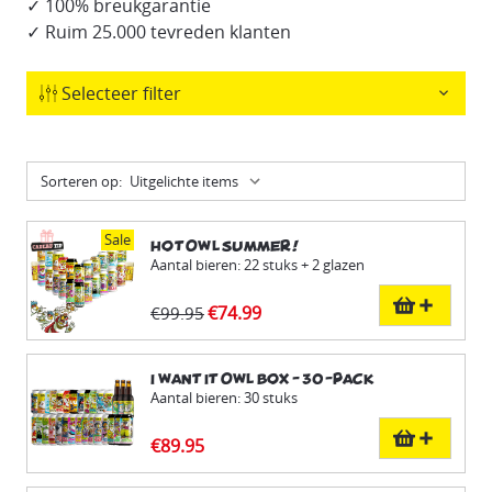
✓ 100% breukgarantie
✓ Ruim 25.000 tevreden klanten
Selecteer filter
Sorteren op:
Sale
Hot Owl Summer!
Aantal bieren: 22 stuks + 2 glazen
€74.99
€99.95
I want it Owl Box - 30-pack
Aantal bieren: 30 stuks
€89.95