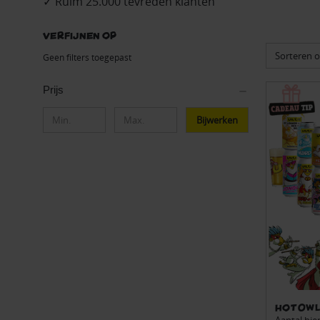
✓ Ruim 25.000 tevreden klanten
Verfijnen op
Sorteren o
Geen filters toegepast
Prijs
Bijwerken
Hot Owl