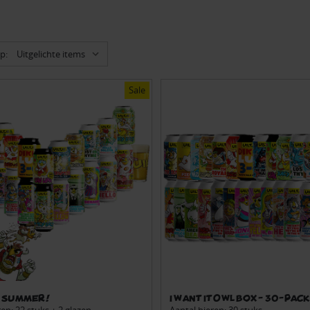
p:
Sale
 Summer!
I want it Owl Box - 30-pack