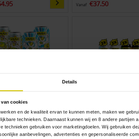
54.95
€37.50
Vanaf
Details
 van cookies
 werken en de kwaliteit ervan te kunnen meten, maken we gebrui
ow Alc. Starter Pack (12-
Uiltje Core Range Deal
lijkbare technieken. Daarnaast kunnen wij en 8 andere partijen a
Aantal bieren: 16 stuks
en: 8 stuks + 2 bierglazen +
are technieken gebruiken voor marketingdoelen. Wij gebruiken d
ten
oonlijke aanbevelingen, advertenties en gepersonaliseerde comm