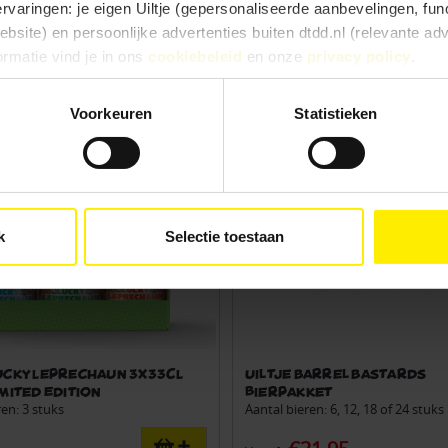
ervaringen: je eigen Uiltje (gepersonaliseerde aanbevelingen, func
€44.95
site) en persoonlijke advertenties buiten dtdd.nl (relevante ad
ormatie vind je in ons
cookiebeleid
en onze
privacy policy
.
e ervaringen goed, kies dan voor ‘Alles toestaan’. Via ‘Selectie t
Voorkeuren
Statistieken
Kies je voor ‘Alleen noodzakelijk’, dan gebruiken we alleen cook
he doelen. Je kunt je keuze achteraf altijd aanpassen of intrekke
e).
k
Selectie toestaan
Lucky Leprechaun 3x33CL
Uiltje Barrel Bastards
imited Edition
bierpakket
ren: 3 stuks
Aantal bieren: 6, 12, 18 of 24 stuks