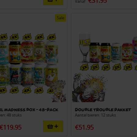
€31.95
Vanaf
Sale
XXL Madness box - 48-pack
Double Trouble pakket
ren: 48 stuks
Aantal bieren: 12 stuks
€119.95
€51.95