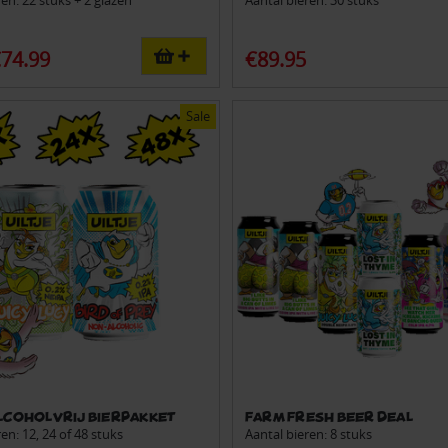
ren: 22 stuks + 2 glazen
Aantal bieren: 30 stuks
74.99
€89.95
Sale
Alcoholvrij Bierpakket
Farm Fresh Beer Deal
en: 12, 24 of 48 stuks
Aantal bieren: 8 stuks