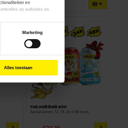
tionaliteiten en
€19.95
vertenties op websites en
Sale
oestaan’ kun je specifieker
Marketing
ies en andere technieken
n via het
cookiebeleid
Alles toestaan
The Merrier Box
Aantal bieren: 12, 18, 24 of 48 stuks