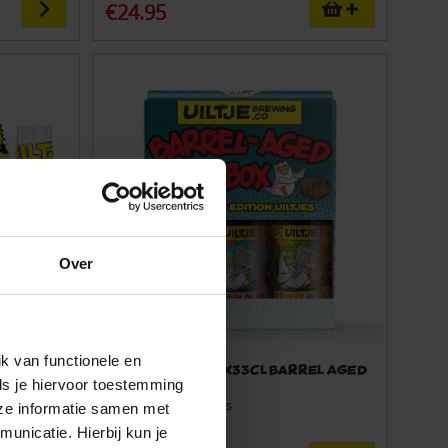
€24.95
Over
k van functionele en
Meneer de Uil 3x33cl Barrel Aged
ls je hiervoor toestemming
Pack
Aantal bieren: 3 stuks
eze informatie samen met
unicatie. Hierbij kun je