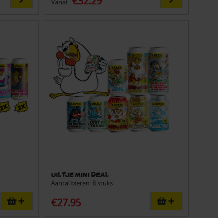
€32.29
Vanaf
Uiltje Mini Deal
Aantal bieren: 8 stuks
€27.95