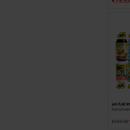
€19.95
Uiltje 
Aantal bie
€159.99