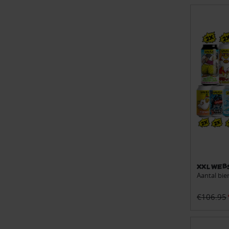
XXL Web
Aantal bie
€106.95