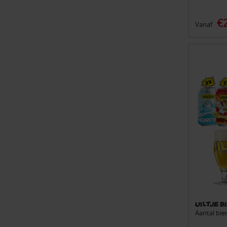
€
Vanaf
Uiltje 
Aantal bier