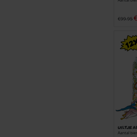
Aantal bie
€
€99.95
Uiltje 
Aantal bier