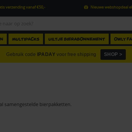
tis verzending vanaf €50,-
Nieuwe webshopdeal el
EN
MULTIPACKS
UILTJE BIERABONNEMENT
OWLY F
Gebruik code
IPADAY
voor free shipping
SHOP >
aal samengestelde bierpakketten.