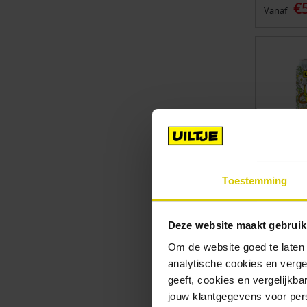
€
Vanaf
Toestemming
Deze website maakt gebruik
Om de website goed te laten
Uiltje L
analytische cookies en verge
pack)
Aantal bier
geeft, cookies en vergelijkb
speelkaar
jouw klantgegevens voor pers