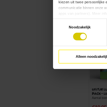
kiezen uit twee persoonlijke 
€29.95
communicatie binnen onze web
apps van partners). Meer inf
Toestemmingsselectie
Vind je deze twee persoonlijk
Noodzakelijk
aangeven wat je accepteert. 
voor functionele en analytisc
(vindbaar onderaan de websit
Alleen noodzakelij
Uiltje 
pack - L
Aantal bie