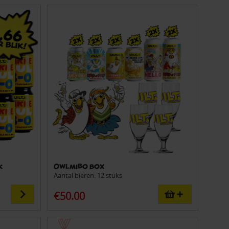
K
Owlmibo Box
Aantal bieren: 12 stuks
€50.00