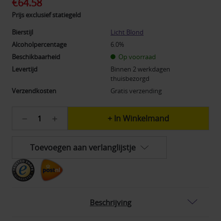
€64.58
Prijs exclusief statiegeld
Bierstijl
Licht Blond
Alcoholpercentage
6.0%
Beschikbaarheid
Op voorraad
Levertijd
Binnen 2 werkdagen
thuisbezorgd
Verzendkosten
Gratis verzending
Huidige
Hoeveelheid
Hoeveelheid
voorraad:
verlagen
verhogen
52
van
van
24x
24x
Toevoegen aan verlanglijstje
Uiltje
Uiltje
Cosmic
Cosmic
Blond
Blond
-
-
Multipack
Multipack
Beschrijving