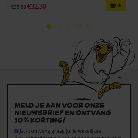
€32.30
€35.88
Meld je aan voor onze
nieuwsbrief en ontvang
10% korting!
Ja, ik ontvang graag jullie wekelijkse