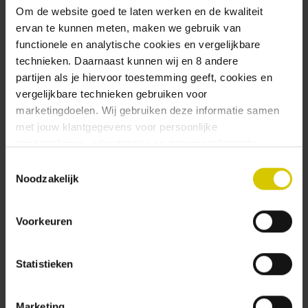
Om de website goed te laten werken en de kwaliteit
ervan te kunnen meten, maken we gebruik van
De voordelen van een Multipack:
functionele en analytische cookies en vergelijkbare
technieken. Daarnaast kunnen wij en 8 andere
Multipack voordeel: 24-blikken speciaalbier in één
partijen als je hiervoor toestemming geeft, cookies en
pakket
vergelijkbare technieken gebruiken voor
Extra voordelig: 10% korting op de standaardprijs
marketingdoelen. Wij gebruiken deze informatie samen
Ideaal voor feestjes, borrels of om je voorraad aan
met jouw klantgegevens voor persoonlijke
te vullen
aanbevelingen, advertenties en gepersonaliseerde
Altijd jouw favoriete bier binnen handbereik
communicatie. Hierbij kun je kiezen uit twee persoonlijke
Toestemmingsselectie
ervaringen: je eigen Uiltje (gepersonaliseerde
Noodzakelijk
▶ Lees meer informatie over het Uiltje Cosmic
aanbevelingen, functionaliteiten en communicatie binnen
Blond blik 33cl …
onze website) en persoonlijke advertenties buiten
Voorkeuren
dtdd.nl (relevante advertenties op websites en apps van
partners). Meer informatie vind je in ons
cookiebeleid
en
onze
privacy policy
.
Gerelateerde producten
Statistieken
Vind je deze twee persoonlijke ervaringen goed, kies dan
Marketing