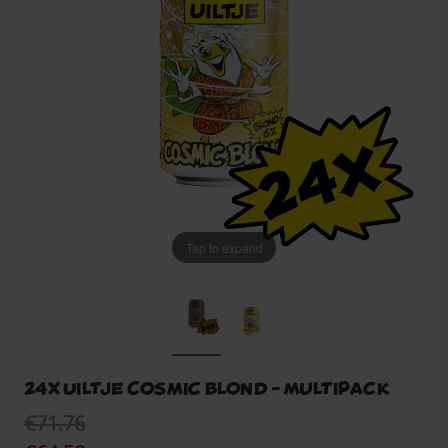
Tap to expand
24x Uiltje Cosmic Blond - Multipack
€71.76