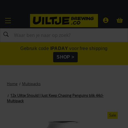
Zoeken
Gebruik code
IPADAY
voor free shipping
SHOP >
Home
Multipacks
12x Uiltje Should I Just Keep Chasing Penguins blik 44cl-
Multipack
Sale