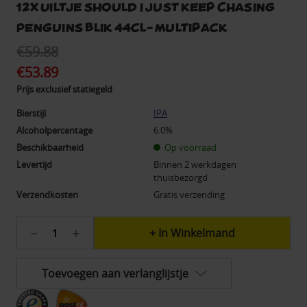
12x Uiltje Should I Just Keep Chasing
Penguins blik 44cl- Multipack
€59.88
€53.89
Prijs exclusief statiegeld
Bierstijl
IPA
Alcoholpercentage
6.0%
Beschikbaarheid
Op voorraad
Levertijd
Binnen 2 werkdagen
thuisbezorgd
Verzendkosten
Gratis verzending
Huidige
Hoeveelheid
Hoeveelheid
voorraad:
verlagen
verhogen
129
van
van
12x
12x
Toevoegen aan verlanglijstje
Uiltje
Uiltje
Should
Should
I
I